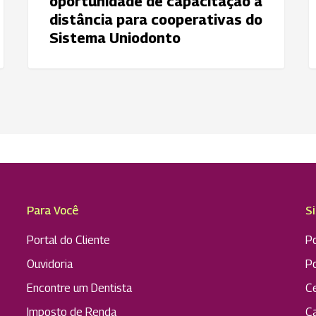
oportunidade de capacitação à
distância para cooperativas do
Sistema Uniodonto
Para Você
S
Portal do Cliente
Po
Ouvidoria
P
Encontre um Dentista
C
Imposto de Renda
C