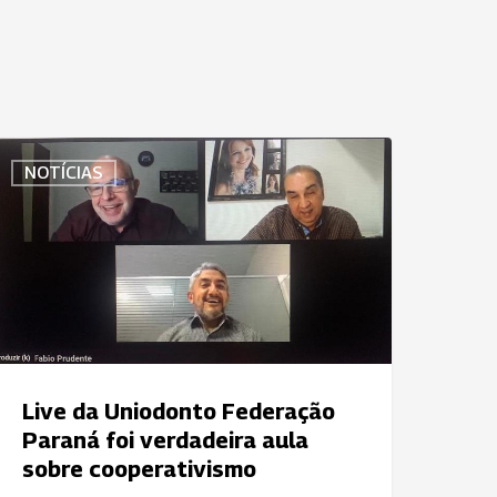
ive
NOTÍCIAS
a
niodonto
ederação
araná
oi
erdadeira
ula
obre
Live da Uniodonto Federação
ooperativismo
Paraná foi verdadeira aula
sobre cooperativismo