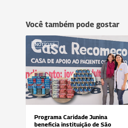
Você também pode gostar
Programa
NOTÍCIAS
Caridade
Junina
beneficia
instituição
de
São
José
dos
Campos
Programa Caridade Junina
beneficia instituição de São