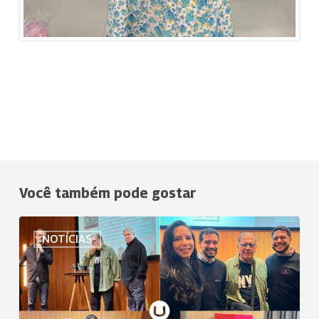
Você também pode gostar
Uniodonto
NOTÍCIAS
de
São
José
dos
Campos