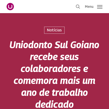
Pular
Menu
para
procurar
o
conteúdo
principal
Notícias
Uniodonto Sul Goiano
recebe seus
colaboradores e
comemora mais um
ano de trabalho
dedicado