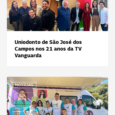
nos
21
anos
da
TV
Vanguarda
Uniodonto de São José dos
Campos nos 21 anos da TV
Vanguarda
Dia
NOTÍCIAS
C
reúne
5
mil
pessoas