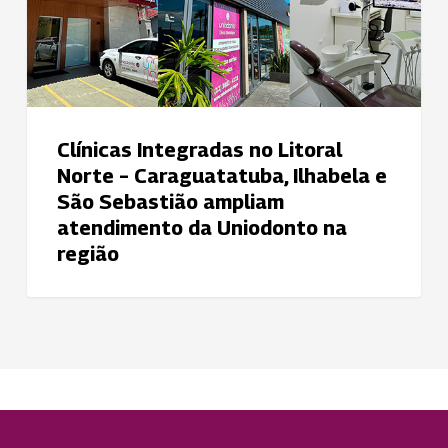
Caraguatatuba,
Ilhabela
e
São
Sebastião
Clínicas Integradas no Litoral
ampliam
Norte – Caraguatatuba, Ilhabela e
atendimento
São Sebastião ampliam
da
atendimento da Uniodonto na
Uniodonto
região
na
região