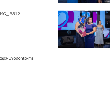
IMG_3812
IMG_3813
apa-
niodonto-
s