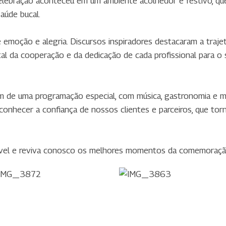
elebração aconteceu em um ambiente acolhedor e festivo, que 
aúde bucal.
emoção e alegria. Discursos inspiradores destacaram a traje
al da cooperação e da dedicação de cada profissional para o
am de uma programação especial, com música, gastronomia e
onhecer a confiança de nossos clientes e parceiros, que tor
ável e reviva conosco os melhores momentos da comemoraçã
IMG_3872
IMG_3863