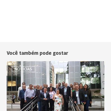
Você também pode gostar
Dirigentes
NOTÍCIAS
da
Uniodonto
participam
da
última
etapa
do