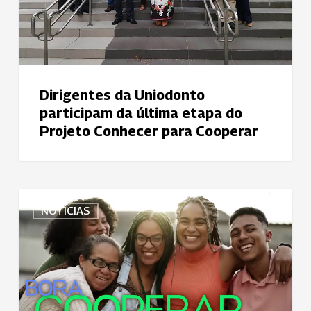
Projeto
Conhecer
para
Cooperar
Dirigentes da Uniodonto
participam da última etapa do
Projeto Conhecer para Cooperar
#Bora
NOTÍCIAS
Cooperar
é
o
tema
da
Campanha