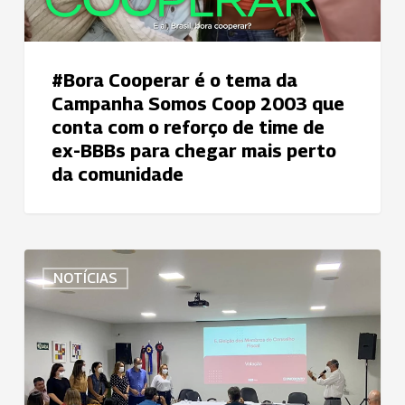
Somos
Coop
2003
#Bora Cooperar é o tema da
que
Campanha Somos Coop 2003 que
conta
conta com o reforço de time de
com
ex-BBBs para chegar mais perto
o
da comunidade
reforço
de
time
de
Cooperados
ex-
NOTÍCIAS
participam
BBBs
da
para
AGO
chegar
da
mais
Uniodonto
perto
João