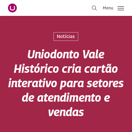
Pular
Menu
para
procurar
o
conteúdo
principal
Notícias
Uniodonto Vale
Histórico cria cartão
interativo para setores
de atendimento e
vendas