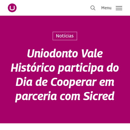
Pular
Menu
para
procurar
o
conteúdo
principal
Notícias
Uniodonto Vale
Histórico participa do
Dia de Cooperar em
parceria com Sicred