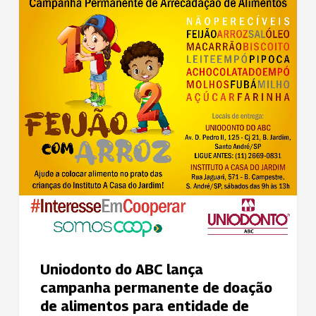
ABC
lança
campanha
permanente
de
doação
de
alimentos
para
entidade
de
assistência
à
infância
Uniodonto do ABC lança
campanha permanente de doação
de alimentos para entidade de