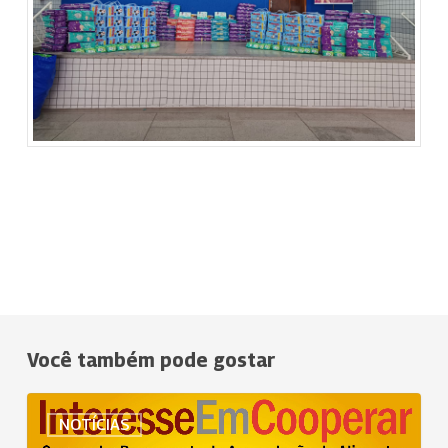
Você também pode gostar
Uniodonto
NOTÍCIAS
do