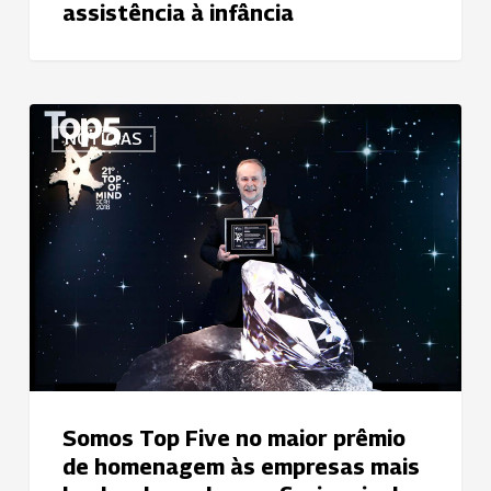
assistência à infância
Somos
NOTÍCIAS
Top
Five
no
maior
prêmio
de
homenagem
às
empresas
mais
lembradas
Somos Top Five no maior prêmio
pelos
de homenagem às empresas mais
profissionais