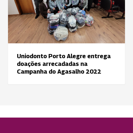
na
Campanha
do
Agasalho
2022
Uniodonto Porto Alegre entrega
doações arrecadadas na
Campanha do Agasalho 2022