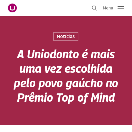
Pular
Menu
para
procurar
o
conteúdo
principal
Notícias
A Uniodonto é mais
uma vez escolhida
pelo povo gaúcho no
Prêmio Top of Mind