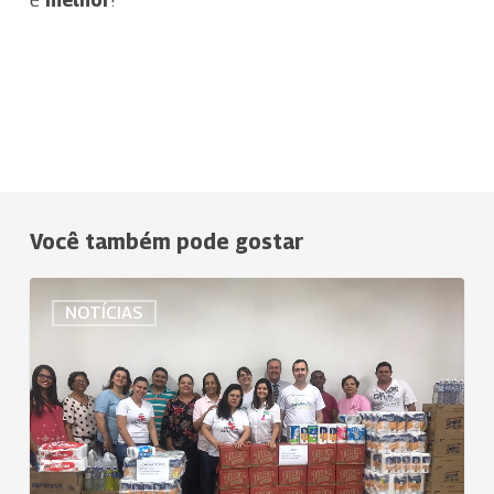
Você também pode gostar
Os
NOTÍCIAS
Filhos
dos
Caras:
com
apoio
da
Uniodonto