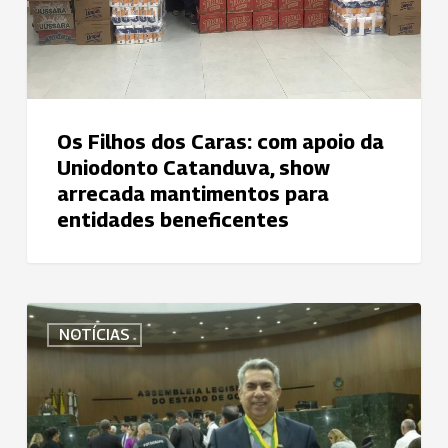
Catanduva,
show
arrecada
mantimentos
para
Os Filhos dos Caras: com apoio da
entidades
Uniodonto Catanduva, show
beneficentes
arrecada mantimentos para
entidades beneficentes
Presidente
NOTÍCIAS
da
Uniodonto
Sul
Goiano
recebe