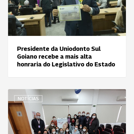
a
mais
alta
honraria
do
Legislativo
Presidente da Uniodonto Sul
do
Goiano recebe a mais alta
Estado
honraria do Legislativo do Estado
Uniodonto
NOTÍCIAS
Porto
Alegre
entrega
doações
arrecadadas