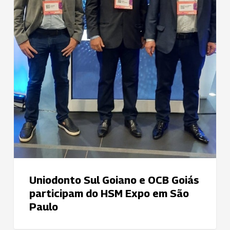
Goiás
participam
do
HSM
Expo
em
São
Paulo
Uniodonto Sul Goiano e OCB Goiás
participam do HSM Expo em São
Paulo