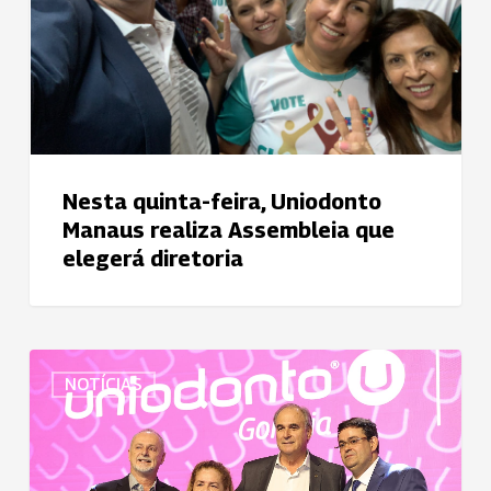
Nesta quinta-feira, Uniodonto
Manaus realiza Assembleia que
elegerá diretoria
Fundadora
NOTÍCIAS
da
Uniodonto
Goiânia
é