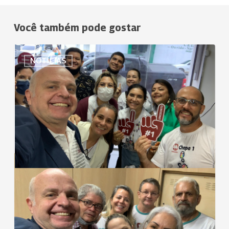
Você também pode gostar
Nesta
NOTÍCIAS
quinta-
feira,
Uniodonto
Manaus
realiza
Assembleia
que
elegerá
diretoria