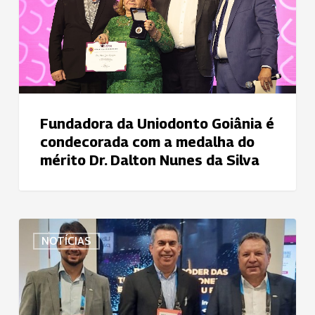
condecorada
com
a
medalha
do
mérito
Dr.
Fundadora da Uniodonto Goiânia é
Dalton
condecorada com a medalha do
Nunes
mérito Dr. Dalton Nunes da Silva
da
Silva
Uniodonto
NOTÍCIAS
Sul
Goiano
e
OCB