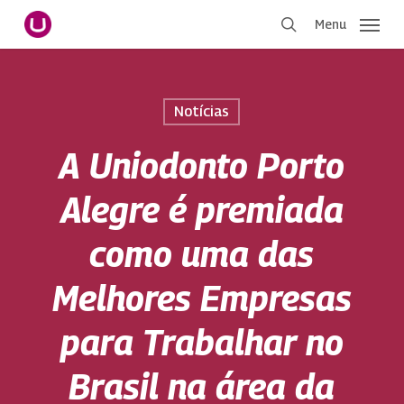
Pular
Menu
para
procurar
o
conteúdo
principal
Notícias
A Uniodonto Porto
Alegre é premiada
como uma das
Melhores Empresas
para Trabalhar no
Brasil na área da