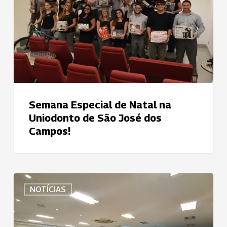
na
Uniodonto
de
São
José
dos
Campos!
Semana Especial de Natal na
Uniodonto de São José dos
Campos!
Uniodonto
NOTÍCIAS
convida
singulares
e