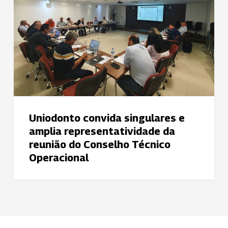
amplia
representatividade
da
reunião
do
Conselho
Técnico
Operacional
Uniodonto convida singulares e
amplia representatividade da
reunião do Conselho Técnico
Operacional