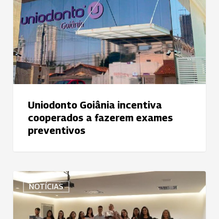
a
fazerem
exames
preventivos
Uniodonto Goiânia incentiva
cooperados a fazerem exames
preventivos
Semana
NOTÍCIAS
Especial
de
Natal