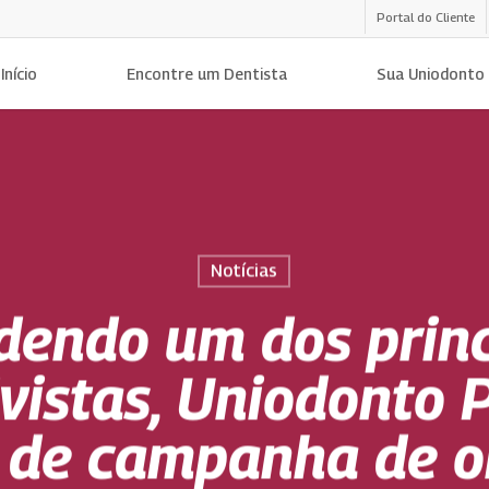
Portal do Cliente
Início
Encontre um Dentista
Sua Uniodonto
Notícias
dendo um dos princ
vistas, Uniodonto 
a de campanha de o