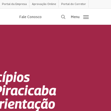
Portal da Empresa
Aprovação Online
Portal do Corretor
procurar
Fale Conosco
Menu
ípios
Piracicaba
rientação