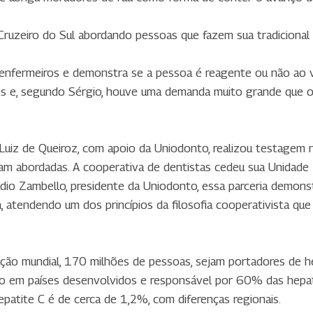
uzeiro do Sul abordando pessoas que fazem sua tradicional
 enfermeiros e demonstra se a pessoa é reagente ou não ao ví
es e, segundo Sérgio, houve uma demanda muito grande que o
Luiz de Queiroz, com apoio da Uniodonto, realizou testagem n
am abordadas. A cooperativa de dentistas cedeu sua Unidade
áudio Zambello, presidente da Uniodonto, essa parceria demon
, atendendo um dos princípios da filosofia cooperativista q
ão mundial, 170 milhões de pessoas, sejam portadores de he
ico em países desenvolvidos e responsável por 60% das hepato
epatite C é de cerca de 1,2%, com diferenças regionais.