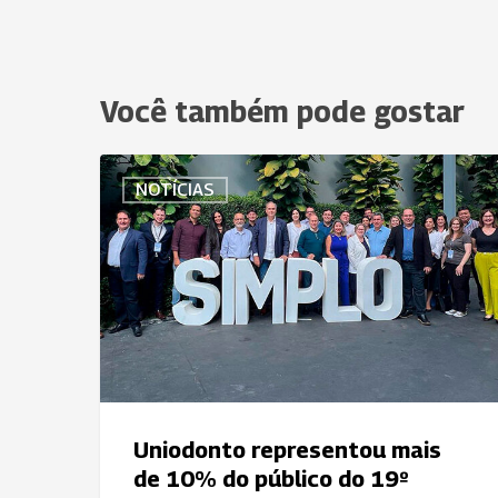
Você também pode gostar
Uniodonto
NOTÍCIAS
representou
mais
de
10%
do
público
do
19º
Simplo
Uniodonto representou mais
de 10% do público do 19º