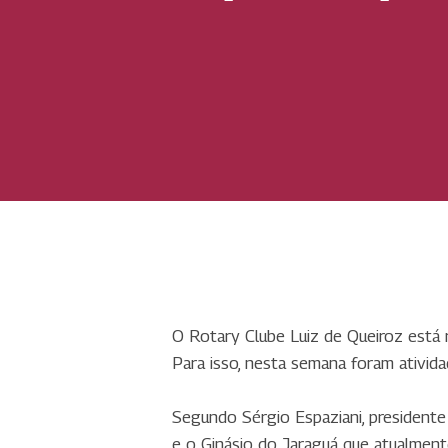
O Rotary Clube Luiz de Queiroz está r
Para isso, nesta semana foram ativi
Segundo Sérgio Espaziani, presidente 
e o Ginásio do Jaraguá que atualmen