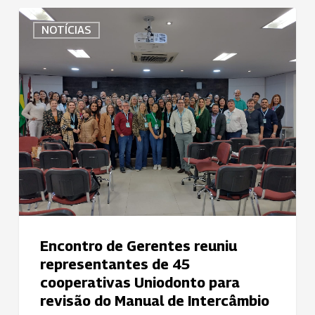
Itumbiara
Encontro
NOTÍCIAS
de
Gerentes
reuniu
representantes
de
45
cooperativas
Uniodonto
para
revisão
do
Manual
Encontro de Gerentes reuniu
de
representantes de 45
Intercâmbio
cooperativas Uniodonto para
revisão do Manual de Intercâmbio