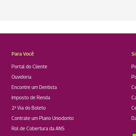
Para Você
S
Portal do Cliente
Po
Ouvidoria
P
Encontre um Dentista
C
Imposto de Renda
C
2ª Via do Boleto
C
Contrate um Plano Uniodonto
D
Rol de Cobertura da ANS