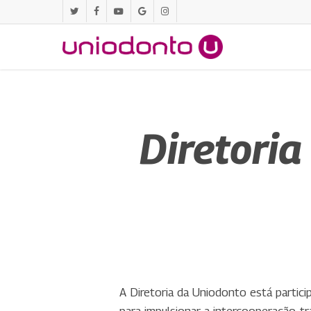
Pular
twitter
facebook
youtube
google-
instagram
para
plus
o
conteúdo
principal
Diretoria
A Diretoria da Uniodonto está partic