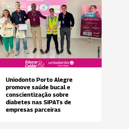
niodonto
NOTÍCIAS
orto
legre
romove
aúde
ucal
onscientização
obre
iabetes
as
Uniodonto Porto Alegre
IPATs
promove saúde bucal e
e
conscientização sobre
mpresas
diabetes nas SIPATs de
arceiras
empresas parceiras