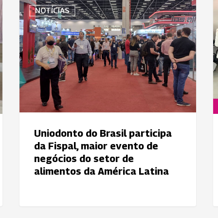
Uniodonto
U
NOTÍCIAS
do
P
Brasil
A
participa
p
da
s
Fispal,
b
maior
e
evento
c
de
s
negócios
d
do
n
Uniodonto do Brasil participa
setor
S
da Fispal, maior evento de
de
d
negócios do setor de
alimentos
e
alimentos da América Latina
da
p
América
Latina