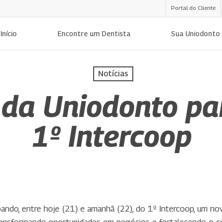
Portal do Cliente
Início
Encontre um Dentista
Sua Uniodonto
Notícias
 da Uniodonto pa
1º Intercoop
ipando, entre hoje (21) e amanhã (22), do 1º Intercoop, um 