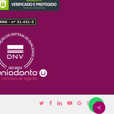
twitter
facebook
linkedin
youtube
google-
instagram
Share
plus