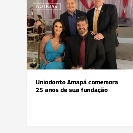
Uniodonto
NOTÍCIAS
Amapá
comemora
25
anos
de
sua
fundação
Uniodonto Amapá comemora
25 anos de sua fundação