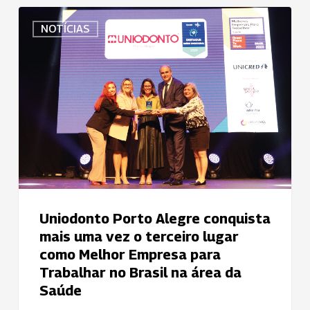
Uniodonto
NOTÍCIAS
Porto
Alegre
conquista
mais
uma
vez
o
terceiro
lugar
como
Melhor
Uniodonto Porto Alegre conquista
Empresa
mais uma vez o terceiro lugar
para
como Melhor Empresa para
Trabalhar
Trabalhar no Brasil na área da
no
Saúde
Brasil