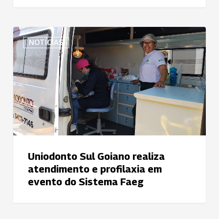
na
área
Uniodonto
da
NOTÍCIAS
Sul
Saúde
Goiano
realiza
atendimento
e
profilaxia
em
evento
do
Uniodonto Sul Goiano realiza
Sistema
atendimento e profilaxia em
Faeg
evento do Sistema Faeg