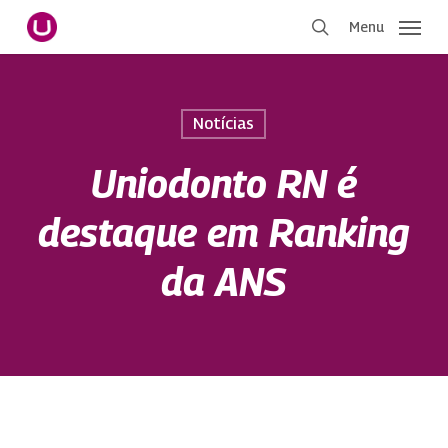
Pular
Menu
para
procurar
o
conteúdo
principal
Notícias
Uniodonto RN é
destaque em Ranking
da ANS