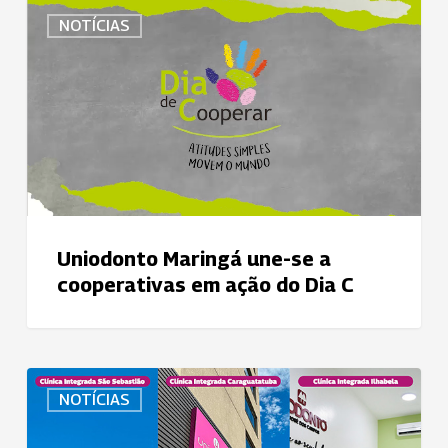
Uniodonto
palestras,
NOTÍCIAS
Maringá
hands-
une-
on,
se
mesas
a
redondas
cooperativas
e
em
aulas
ação
práticas
do
Dia
Uniodonto Maringá une-se a
C
cooperativas em ação do Dia C
Clínicas
NOTÍCIAS
Integradas
no