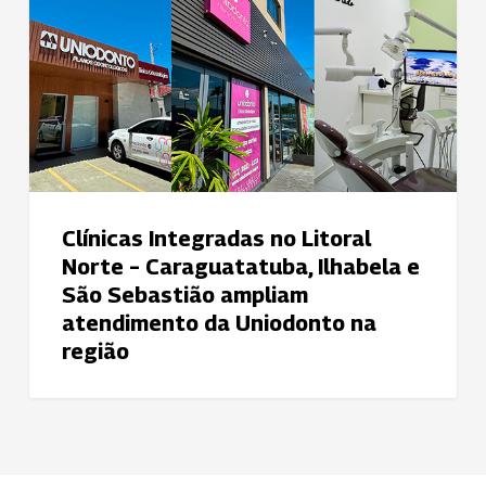
Litoral
Norte
–
Caraguatatuba,
Ilhabela
e
São
Sebastião
Clínicas Integradas no Litoral
ampliam
Norte – Caraguatatuba, Ilhabela e
atendimento
São Sebastião ampliam
da
atendimento da Uniodonto na
Uniodonto
região
na
região