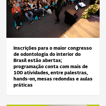
congresso
de
odontologia
do
interior
do
Brasil
estão
Inscrições para o maior congresso
abertas;
de odontologia do interior do
programação
Brasil estão abertas;
conta
programação conta com mais de
com
100 atividades, entre palestras,
mais
hands-on, mesas redondas e aulas
de
práticas
100
atividades,
entre