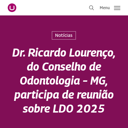
Pular
Menu
para
procurar
o
conteúdo
principal
Notícias
Dr. Ricardo Lourenço,
do Conselho de
Odontologia – MG,
participa de reunião
sobre LDO 2025