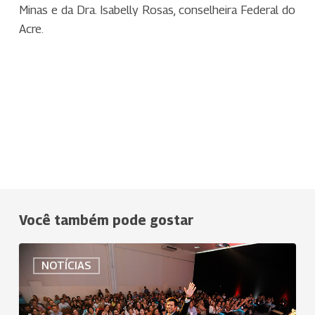
Minas e da Dra. Isabelly Rosas, conselheira Federal do
Acre.
Você também pode gostar
Inscrições
NOTÍCIAS
para
o
maior