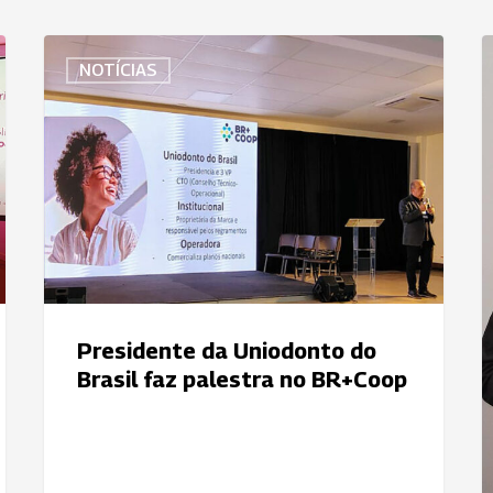
Presidente
U
NOTÍCIAS
da
P
Uniodonto
f
do
p
Brasil
c
faz
U
palestra
p
no
c
BR+Coop
d
d
Presidente da Uniodonto do
c
Brasil faz palestra no BR+Coop
d
g
e
p