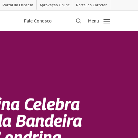
Portal da Empresa
Aprovação Online
Portal do Corretor
procurar
Fale Conosco
Menu
na Celebra
da Bandeira
Londrina