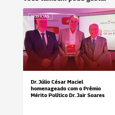
Dr.
NOTÍCIAS
Júlio
César
Maciel
homenageado
com
o
Prêmio
Mérito
Político
Dr.
Dr. Júlio César Maciel
Jair
homenageado com o Prêmio
Soares
Mérito Político Dr. Jair Soares