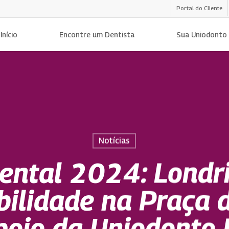
Portal do Cliente
Início
Encontre um Dentista
Sua Uniodonto
Notícias
ental 2024: Londri
bilidade na Praça 
poio da Uniodonto 