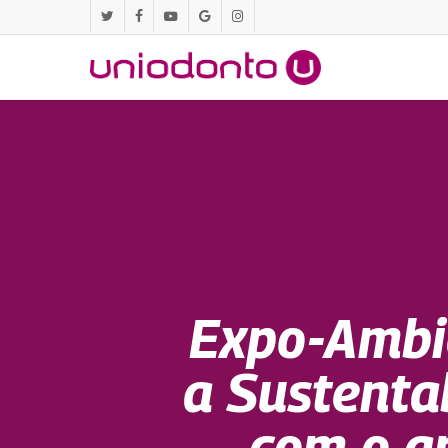
Pular
twitter
facebook
youtube
google-
instagram
para
plus
o
conteúdo
principal
Expo-Ambi
a Sustenta
com o a