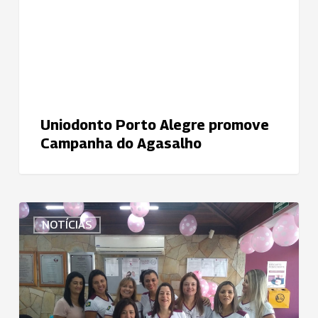
do
Agasalho
Uniodonto Porto Alegre promove
Campanha do Agasalho
Uniodonto
NOTÍCIAS
Bebedouro
celebra
o
Dia
Internacional