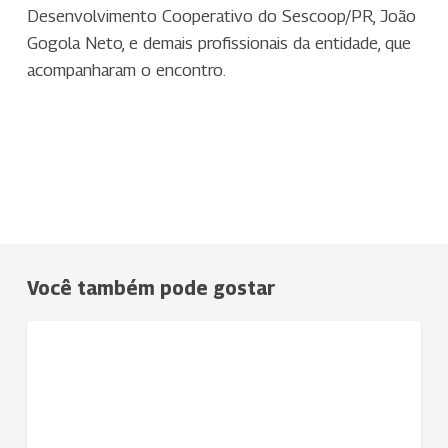
Desenvolvimento Cooperativo do Sescoop/PR, João
Gogola Neto, e demais profissionais da entidade, que
acompanharam o encontro.
Você também pode gostar
Uniodonto
NOTÍCIAS
Juiz
de
Fora
comemora