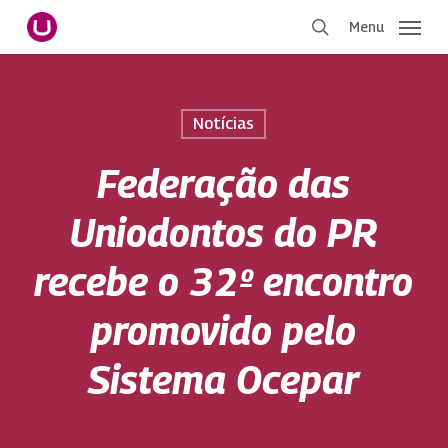
Pular
Menu
para
procurar
o
conteúdo
principal
Notícias
Federação das
Uniodontos do PR
recebe o 32º encontro
promovido pelo
Sistema Ocepar