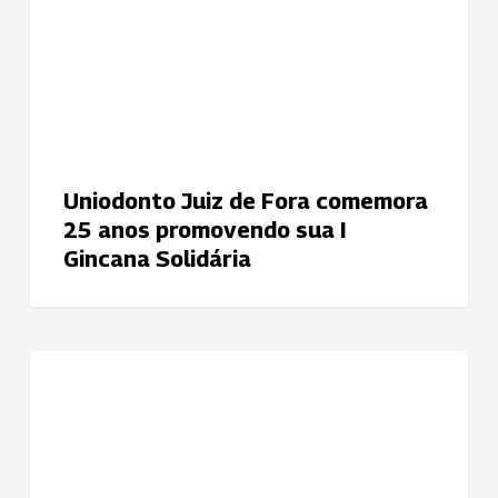
25
anos
promovendo
sua
I
Gincana
Solidária
Uniodonto Juiz de Fora comemora
25 anos promovendo sua I
Gincana Solidária
Uniodonto
NOTÍCIAS
Porto
Alegre
promove
Campanha