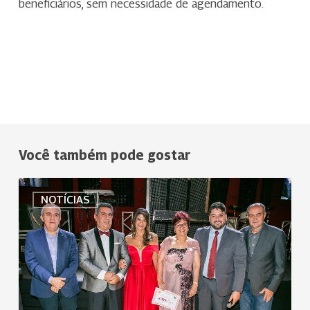
beneficiários, sem necessidade de agendamento.
Você também pode gostar
Uniodonto
NOTÍCIAS
Sul
Goiano
realiza
Jantar
Temático
em