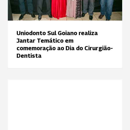
comemoração
ao
Dia
do
Cirurgião-
Uniodonto Sul Goiano realiza
Dentista
Jantar Temático em
comemoração ao Dia do Cirurgião-
Dentista
Campanha
NOTÍCIAS
do
Dia
do
Dentista
da
Uniodonto