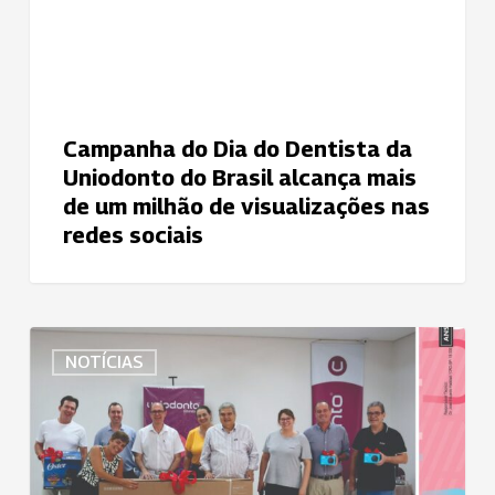
do
Brasil
alcança
mais
de
Campanha do Dia do Dentista da
um
Uniodonto do Brasil alcança mais
milhão
de um milhão de visualizações nas
de
redes sociais
visualizações
nas
redes
sociais
Uniodonto
NOTÍCIAS
de
Catanduva
enaltece
sucesso
do