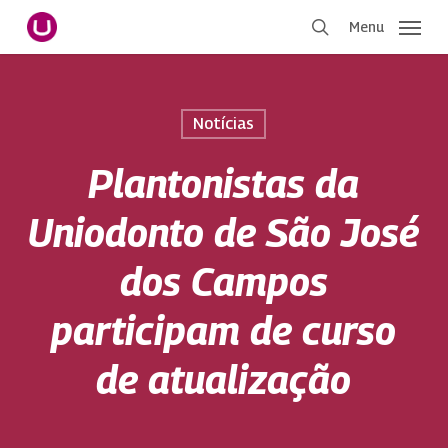
Pular
Menu
para
procurar
o
conteúdo
principal
Notícias
Plantonistas da
Uniodonto de São José
dos Campos
participam de curso
de atualização