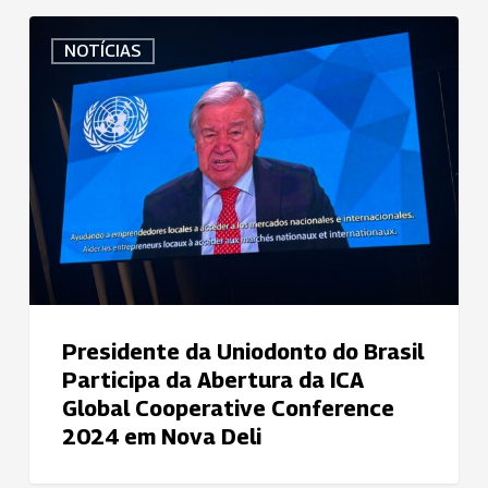
Presidente
NOTÍCIAS
da
Uniodonto
do
Brasil
Participa
da
Abertura
da
ICA
Global
Cooperative
Presidente da Uniodonto do Brasil
Conference
Participa da Abertura da ICA
2024
Global Cooperative Conference
em
2024 em Nova Deli
Nova
Deli