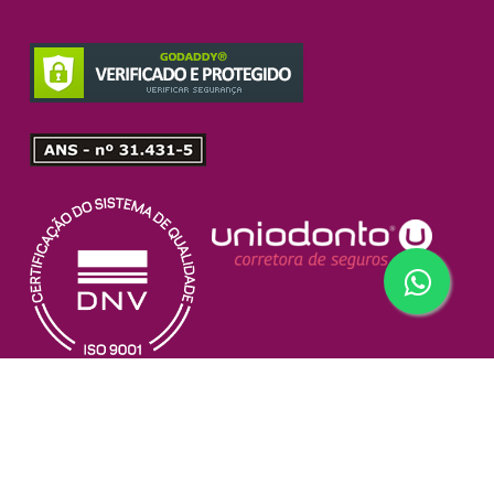
© 2026 Uniodonto do Brasil. Central Nacional das Cooperativas
Odontológicas | Rua Correia Dias, n° 185 | CEP 04104-000 | Paraíso |