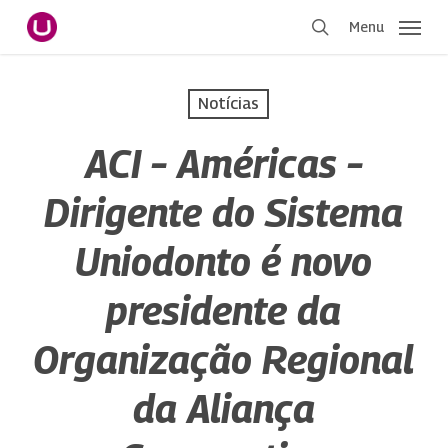
Pular
Menu
para
procurar
o
conteúdo
Notícias
principal
ACI – Américas –
Dirigente do Sistema
Uniodonto é novo
presidente da
Organização Regional
da Aliança