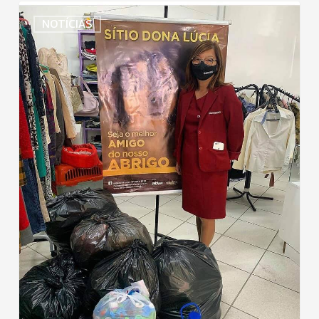
Uniodonto
NOTÍCIAS
Santa
Catarina
promove
ação
que
beneficia
animais
abandonados