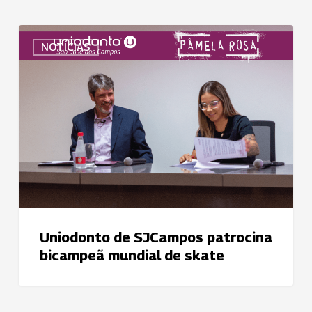
Uniodonto
NOTÍCIAS
de
SJCampos
patrocina
bicampeã
mundial
de
skate
Uniodonto de SJCampos patrocina
bicampeã mundial de skate