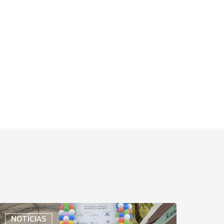
niodonto
NOTÍCIAS
ortaleza