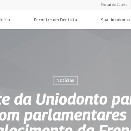
Portal do Cliente
Início
Encontre um Dentista
Sua Uniodonto
Notícias
te da Uniodonto par
com parlamentares 
alecimento da Fre