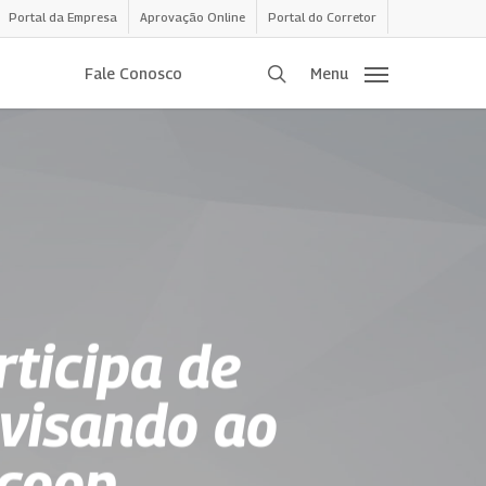
Portal da Empresa
Aprovação Online
Portal do Corretor
procurar
Fale Conosco
Menu
ticipa de
visando ao
ncoop