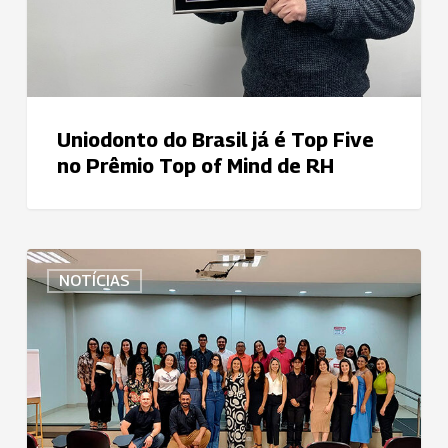
Prêmio
Top
of
Mind
de
Uniodonto do Brasil já é Top Five
RH
no Prêmio Top of Mind de RH
Uniodonto
NOTÍCIAS
Sul
Goiano
promove
o
desenvolvimento
de
suas