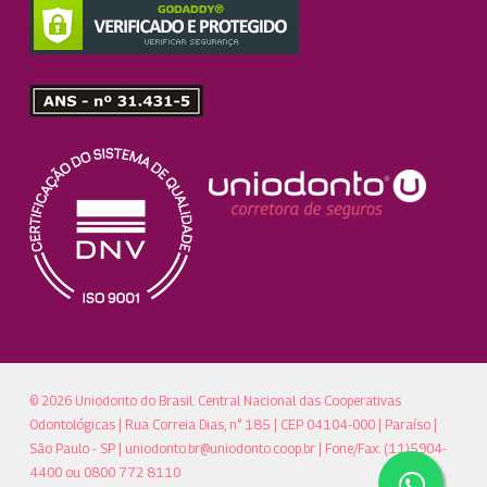
© 2026 Uniodonto do Brasil. Central Nacional das Cooperativas
Odontológicas | Rua Correia Dias, n° 185 | CEP 04104-000 | Paraíso |
São Paulo - SP |
uniodonto.br@uniodonto.coop.br
| Fone/Fax: (11)5904-
4400 ou 0800 772 8110