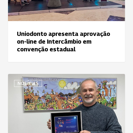
estadual
Uniodonto apresenta aprovação
on-line de Intercâmbio em
convenção estadual
Uniodonto
NOTÍCIAS
do
Brasil
já
é
Top
Five
no