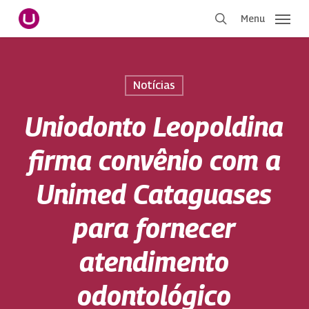
Pular
Menu
para
procurar
o
conteúdo
principal
Notícias
Uniodonto Leopoldina
firma convênio com a
Unimed Cataguases
para fornecer
atendimento
odontológico