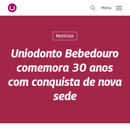
Pular
Menu
para
procurar
o
conteúdo
principal
Notícias
Uniodonto Bebedouro
comemora 30 anos
com conquista de nova
sede