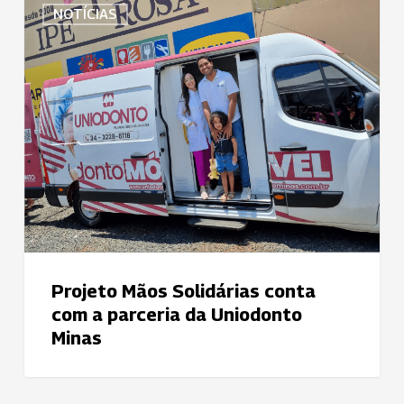
NOTÍCIAS
Mãos
Solidárias
conta
com
a
parceria
da
Uniodonto
Minas
Projeto Mãos Solidárias conta
com a parceria da Uniodonto
Minas