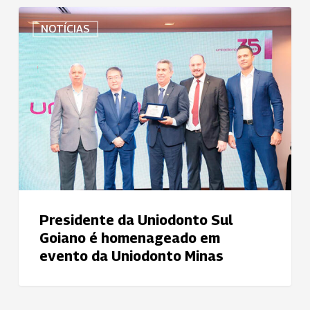
Presidente
NOTÍCIAS
da
Uniodonto
Sul
Goiano
é
homenageado
em
evento
da
Uniodonto
Minas
Presidente da Uniodonto Sul
Goiano é homenageado em
evento da Uniodonto Minas