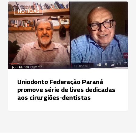
Uniodonto
NOTÍCIAS
Federação
Paraná
promove
série
de
lives
dedicadas
aos
cirurgiões-
Uniodonto Federação Paraná
dentistas
promove série de lives dedicadas
aos cirurgiões-dentistas