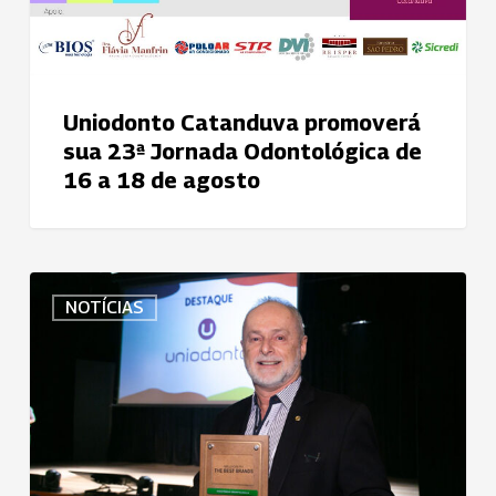
Uniodonto Catanduva promoverá
sua 23ª Jornada Odontológica de
16 a 18 de agosto
Uniodonto
NOTÍCIAS
do
Brasil
conquista
The
Best
Brands
na