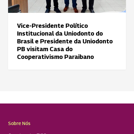
e
Presidente
da
Vice-Presidente Político
Uniodonto
Institucional da Uniodonto do
PB
Brasil e Presidente da Uniodonto
visitam
PB visitam Casa do
Casa
Cooperativismo Paraibano
do
Cooperativismo
Paraibano
Sobre Nós