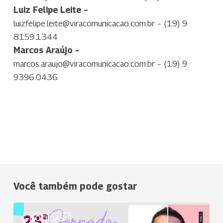
Luiz Felipe Leite –
luizfelipe.leite@viracomunicacao.com.br
– (19) 9
8159.1344
Marcos Araújo –
marcos.araujo@viracomunicacao.com.br
–
(19) 9
9396.0436
Você também pode gostar
Uniodonto
NOTÍCIAS
Catanduva