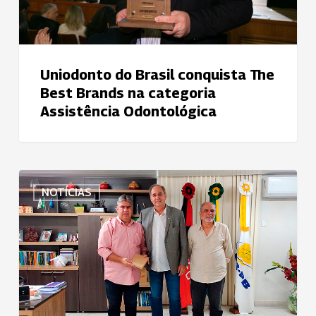
categoria
Assistência
Odontológica
Uniodonto do Brasil conquista The
Best Brands na categoria
Assistência Odontológica
Vice-
NOTÍCIAS
Presidente
Político
Institucional
da
Uniodonto
do
Brasil