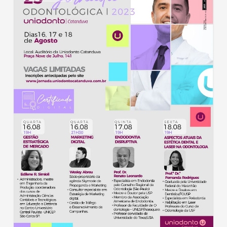
promoverá
sua
23ª
Jornada
Odontológica
de
16
a
18
de
agosto