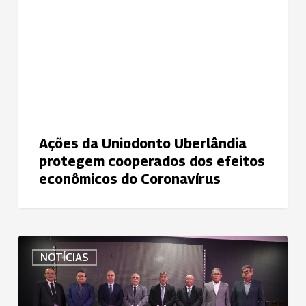
protegem
cooperados
dos
efeitos
econômicos
do
Coronavírus
Ações da Uniodonto Uberlândia
protegem cooperados dos efeitos
econômicos do Coronavírus
Uniodonto
NOTÍCIAS
Paraíba
celebra
35