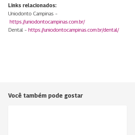
Links relacionados:
Uniodonto Campinas –
https://uniodontocampinas.com.
br/
Dental –
https://uniodontocampinas.com.
br/dental/
Você também pode gostar
Ações
NOTÍCIAS
da
Uniodonto
Uberlândia