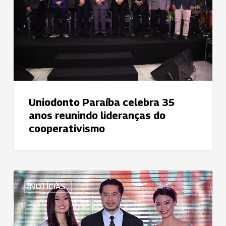
anos
reunindo
lideranças
do
cooperativismo
Uniodonto Paraíba celebra 35
anos reunindo lideranças do
cooperativismo
Top
NOTÍCIAS
Nikkey
2018:
Uniodonto