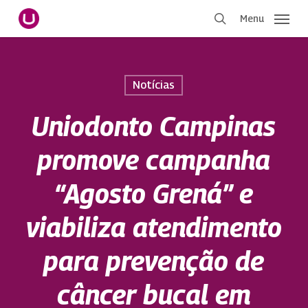
Pular
Menu
para
procurar
o
conteúdo
principal
Notícias
Uniodonto Campinas
promove campanha
“Agosto Grená” e
viabiliza atendimento
para prevenção de
câncer bucal em