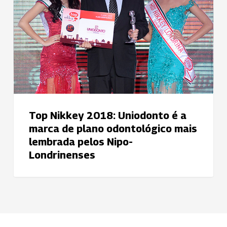
é
a
marca
de
plano
odontológico
mais
lembrada
pelos
Top Nikkey 2018: Uniodonto é a
Nipo-
marca de plano odontológico mais
Londrinenses
lembrada pelos Nipo-
Londrinenses