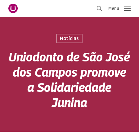
Pular
Menu
para
procurar
o
conteúdo
principal
Notícias
Uniodonto de São José
dos Campos promove
a Solidariedade
Junina