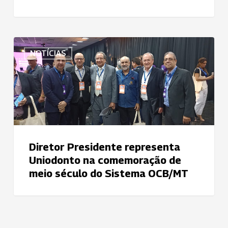
Diretor
NOTÍCIAS
Presidente
representa
Uniodonto
na
comemoração
de
meio
Diretor Presidente representa
século
Uniodonto na comemoração de
do
meio século do Sistema OCB/MT
Sistema
OCB/MT