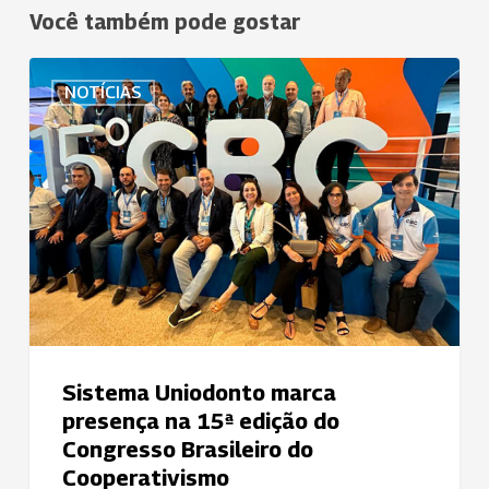
Você também pode gostar
Sistema
NOTÍCIAS
Uniodonto
marca
presença
na
15ª
edição
do
Congresso
Brasileiro
do
Cooperativismo
Sistema Uniodonto marca
presença na 15ª edição do
Congresso Brasileiro do
Cooperativismo