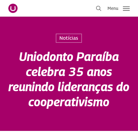
Pular
Menu
para
procurar
o
conteúdo
principal
Notícias
Uniodonto Paraíba
celebra 35 anos
reunindo lideranças do
cooperativismo