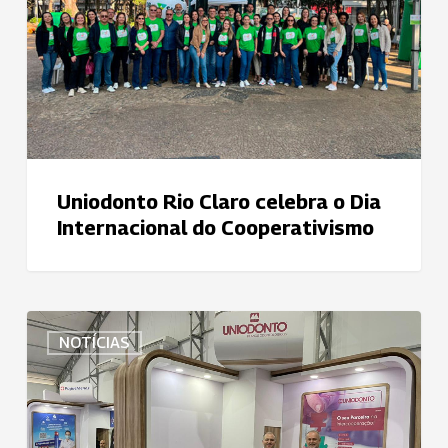
o
Dia
Internacional
do
Cooperativismo
Uniodonto Rio Claro celebra o Dia
Internacional do Cooperativismo
Uniodonto
NOTÍCIAS
do
Brasil
e
Federação