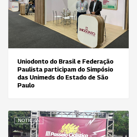
Paulista
participam
do
Simpósio
das
Unimeds
do
Estado
Uniodonto do Brasil e Federação
de
Paulista participam do Simpósio
São
das Unimeds do Estado de São
Paulo
Paulo
Uniodonto
NOTÍCIAS
Arapiraca
promove