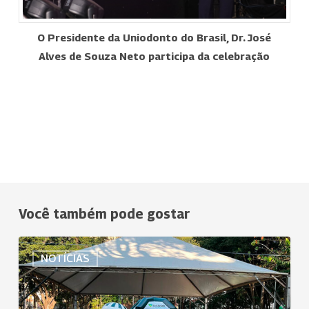
O Presidente da Uniodonto do Brasil, Dr. José
Alves de Souza Neto participa da celebração
Você também pode gostar
Uniodonto
NOTÍCIAS
Rio
Claro
celebra