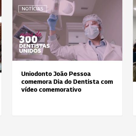
Uniodonto
C
NOTÍCIAS
João
p
Pessoa
d
comemora
A
Dia
d
do
U
Dentista
J
com
P
vídeo
Uniodonto João Pessoa
comemorativo
comemora Dia do Dentista com
vídeo comemorativo