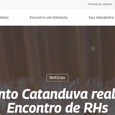
Portal do Cliente
Início
Encontre um Dentista
Sua Uniodonto
Notícias
nto Catanduva real
Encontro de RHs