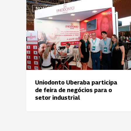
Uniodonto
NOTÍCIAS
Uberaba
participa
de
feira
de
negócios
para
o
setor
industrial
Uniodonto Uberaba participa
de feira de negócios para o
setor industrial