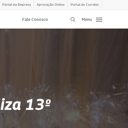
Portal da Empresa
Aprovação Online
Portal do Corretor
procurar
Fale Conosco
Menu
iza 13º