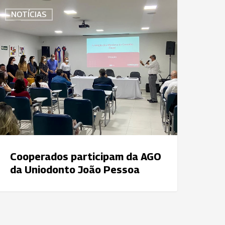
ooperados
NOTÍCIAS
articipam
a
GO
a
niodonto
oão
essoa
Cooperados participam da AGO
da Uniodonto João Pessoa