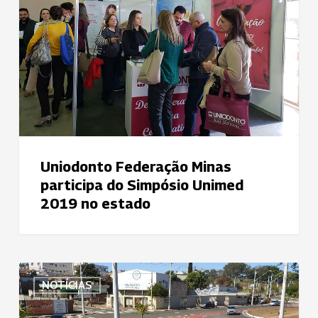
do
Simpósio
Unimed
2019
no
estado
Uniodonto Federação Minas
participa do Simpósio Unimed
2019 no estado
Uniodonto
NOTÍCIAS
Passos
promove