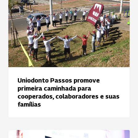
primeira
caminhada
para
cooperados,
colaboradores
e
suas
famílias
Uniodonto Passos promove
primeira caminhada para
cooperados, colaboradores e suas
famílias
Subcomissão