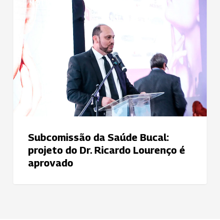
NOTÍCIAS
da
Saúde
Bucal:
projeto
do
Dr.
Ricardo
Lourenço
é
aprovado
Subcomissão da Saúde Bucal:
projeto do Dr. Ricardo Lourenço é
aprovado