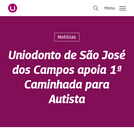
Pular
Menu
para
procurar
o
conteúdo
principal
Notícias
Uniodonto de São José
dos Campos apoia 1ª
Caminhada para
Autista