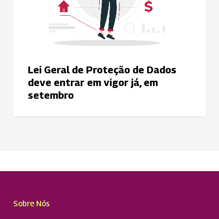
entrar
em
vigor
já,
em
Lei Geral de Proteção de Dados
setembro
deve entrar em vigor já, em
setembro
Sobre Nós