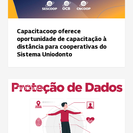
cooperativas
do
Sistema
Uniodonto
Capacitacoop oferece
oportunidade de capacitação à
distância para cooperativas do
Sistema Uniodonto
Lei
NOTÍCIAS
Geral
de
Proteção
de
Dados
deve