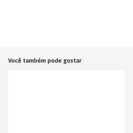
Você também pode gostar
Uniodonto
NOTÍCIAS
Sul
Goiano
conquista
adesão
de
nova
empresa,