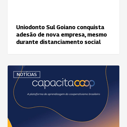
mesmo
durante
distanciamento
social
Uniodonto Sul Goiano conquista
adesão de nova empresa, mesmo
durante distanciamento social
Capacitacoop
NOTÍCIAS
oferece
oportunidade
de
capacitação
à
distância
para