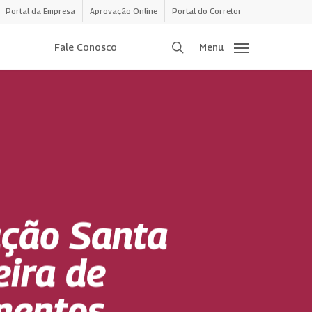
Portal da Empresa
Aprovação Online
Portal do Corretor
procurar
Fale Conosco
Menu
ação Santa
eira de
imentos