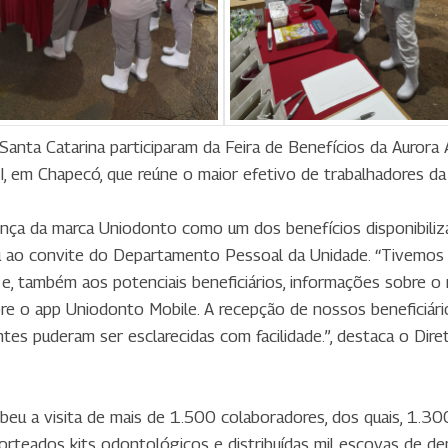
anta Catarina participaram da Feira de Benefícios da Aurora 
 I, em Chapecó, que reúne o maior efetivo de trabalhadores d
sença da marca Uniodonto como um dos benefícios disponibili
eu ao convite do Departamento Pessoal da Unidade. “Tivemos
e, também aos potenciais beneficiários, informações sobre o r
e o app Uniodonto Mobile. A recepção de nossos beneficiário
es puderam ser esclarecidas com facilidade.”, destaca o Dir
eu a visita de mais de 1.500 colaboradores, dos quais, 1.300 
rteados kits odontológicos e distribuídas mil escovas de den