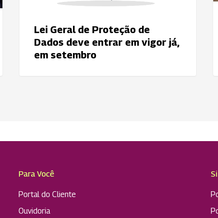
vigor
já,
em
Lei Geral de Proteção de
setembro
Dados deve entrar em vigor já,
em setembro
Para Você
S
Portal do Cliente
Po
Ouvidoria
P