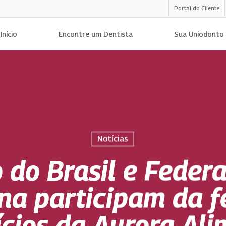
Portal do Cliente
Início
Encontre um Dentista
Sua Uniodonto
Notícias
 do Brasil e Feder
na participam da f
cios da Aurora Al