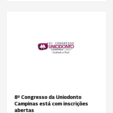
8º
NOTÍCIAS
Congresso
da
Uniodonto
Campinas
está
com
inscrições
abertas
8º Congresso da Uniodonto
Campinas está com inscrições
abertas