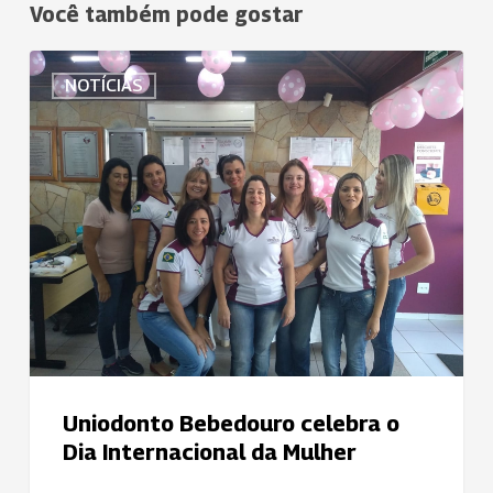
Você também pode gostar
Uniodonto
NOTÍCIAS
Bebedouro
celebra
o
Dia
Internacional
da
Mulher
Uniodonto Bebedouro celebra o
Dia Internacional da Mulher