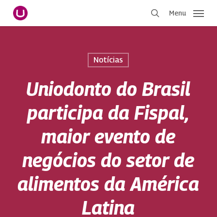
Pular
Menu
para
procurar
o
conteúdo
principal
Notícias
Uniodonto do Brasil
participa da Fispal,
maior evento de
negócios do setor de
alimentos da América
Latina