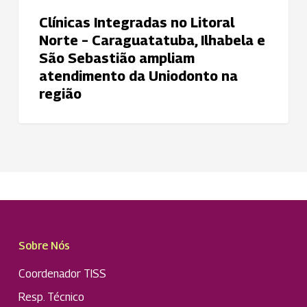
Sebastião
Clínicas Integradas no Litoral
ampliam
Norte – Caraguatatuba, Ilhabela e
atendimento
São Sebastião ampliam
da
atendimento da Uniodonto na
Uniodonto
região
na
região
Sobre Nós
Coordenador TISS
Resp. Técnico