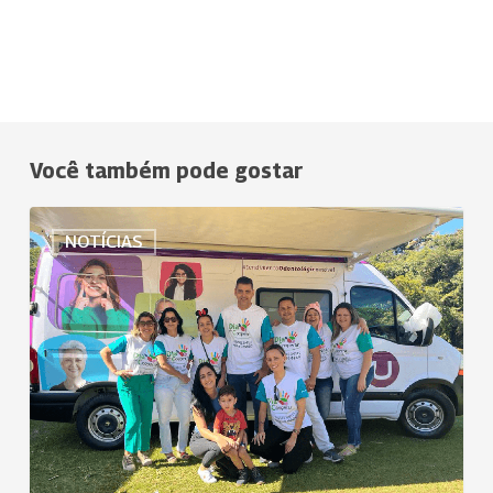
Você também pode gostar
Dia
NOTÍCIAS
C
reúne
5
mil
pessoas
em
Goiânia