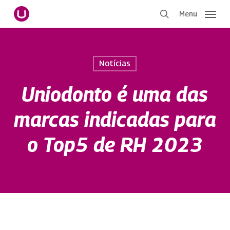
Pular
Menu
para
procurar
o
conteúdo
principal
Notícias
Uniodonto é uma das
marcas indicadas para
o Top5 de RH 2023