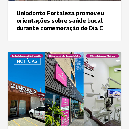
Dia
C
Uniodonto Fortaleza promoveu
orientações sobre saúde bucal
durante comemoração do Dia C
Clínicas
NOTÍCIAS
Integradas
no
Litoral
Norte
–
Caraguatatuba,
Ilhabela
e
São