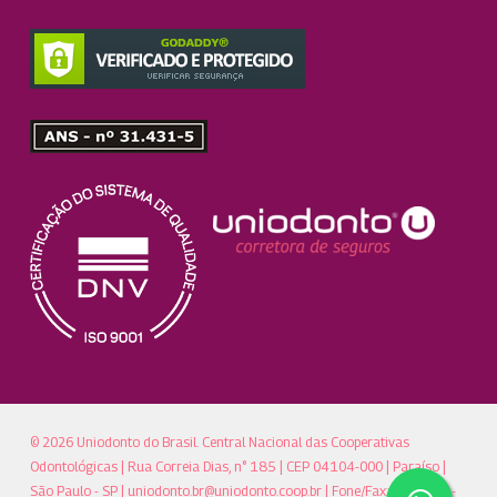
© 2026 Uniodonto do Brasil. Central Nacional das Cooperativas
Odontológicas | Rua Correia Dias, n° 185 | CEP 04104-000 | Paraíso |
São Paulo - SP |
uniodonto.br@uniodonto.coop.br
| Fone/Fax: (11)5904-