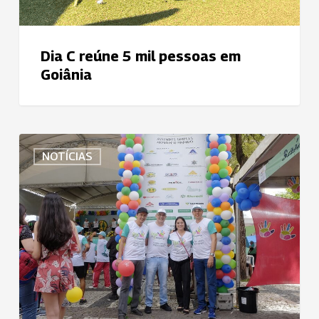
Dia C reúne 5 mil pessoas em
Goiânia
Uniodonto
NOTÍCIAS
Fortaleza
promoveu
orientações
sobre
saúde
bucal
durante
comemoração
do