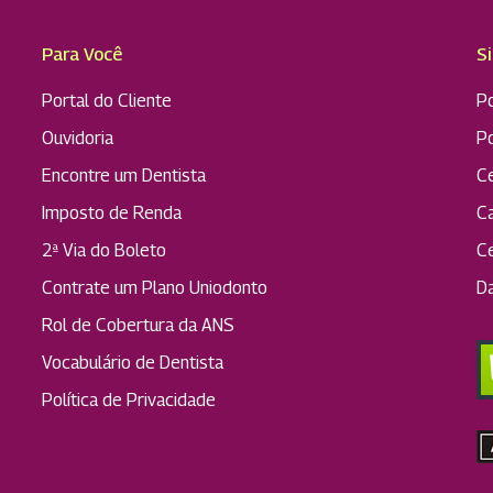
Para Você
S
Portal do Cliente
Po
Ouvidoria
P
Encontre um Dentista
C
Imposto de Renda
C
2ª Via do Boleto
C
Contrate um Plano Uniodonto
D
Rol de Cobertura da ANS
Vocabulário de Dentista
Política de Privacidade