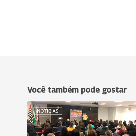
Você também pode gostar
Uniodonto
NOTÍCIAS
do
Brasil
sedia