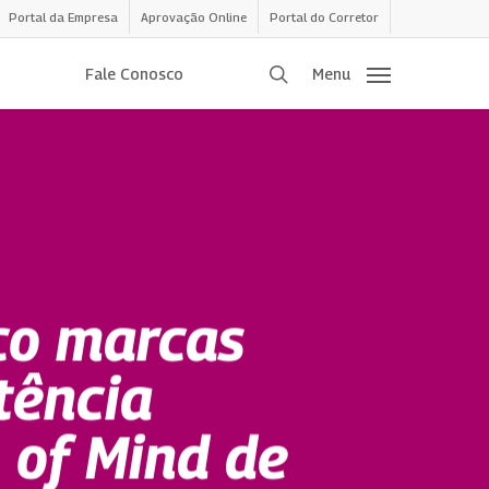
Portal da Empresa
Aprovação Online
Portal do Corretor
procurar
Fale Conosco
Menu
co marcas
tência
 of Mind de