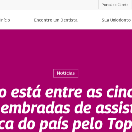
Portal do Cliente
Início
Encontre um Dentista
Sua Uniodonto
Notícias
o está entre as cin
lembradas de assis
ca do país pelo Top