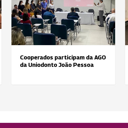
da
q
Uniodonto
c
João
p
Pessoa
n
p
Cooperados participam da AGO
da Uniodonto João Pessoa