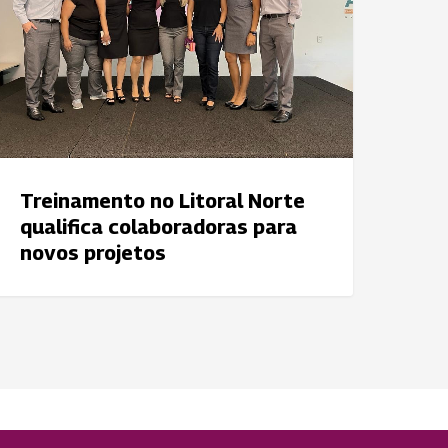
ualifica
olaboradoras
ara
ovos
rojetos
Treinamento no Litoral Norte
qualifica colaboradoras para
novos projetos