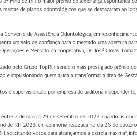
p of Mind de RH, o maior prêmio de lembrança espontânea con
s marcas de planos odontológicos que se destacaram ao lon
ia Convênio de Assistência Odontológica, em reconhecimento 
senta um selo de confiança para o mercado, uma abertura para
 Operações e Mercado da cooperativa, Dr. José Clovis Tomazzo
izado pelo Grupo TopRH, sendo o mais prestigiado prêmio 
do e impulsionando quem ajuda a transformar a área de Gest
os é supervisionado por empresa de auditoria independente, 
 entre 2 de maio a 29 de setembro de 2023, quando as cinco
ind de RH 2023, em cerimônia realizada no dia 26 de outubro.
H, solicitando votos para alcançarmos a estrela máxima”, info