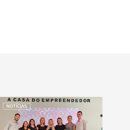
reinamento
NOTÍCIAS
o
itoral
orte