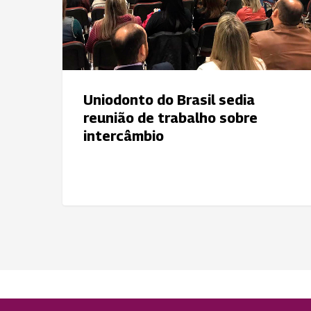
reunião
de
trabalho
sobre
intercâmbio
Uniodonto do Brasil sedia
reunião de trabalho sobre
intercâmbio