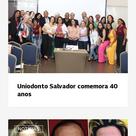
NOTÍCIAS
Salvador
comemora
40
anos
Uniodonto Salvador comemora 40
anos
Uniodonto
NOTÍCIAS
Piracicaba