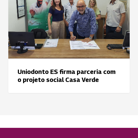
com
o
projeto
social
Casa
Verde
Uniodonto ES firma parceria com
o projeto social Casa Verde