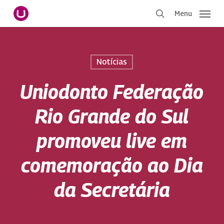
Pular
Menu
para
procurar
o
conteúdo
principal
Notícias
Uniodonto Federação
Rio Grande do Sul
promoveu live em
comemoração ao Dia
da Secretária