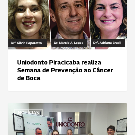
realiza
Semana
de
Prevenção
ao
Câncer
de
Boca
Uniodonto Piracicaba realiza
Semana de Prevenção ao Câncer
de Boca
Uniodonto
NOTÍCIAS
ES
firma
parceria