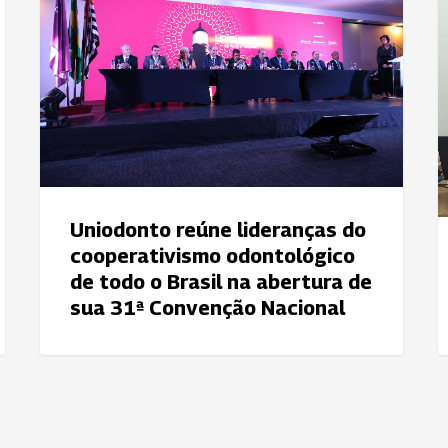
lideranças
f
do
p
cooperativismo
c
odontológico
o
de
p
todo
s
o
C
Brasil
V
na
Uniodonto reúne lideranças do
abertura
cooperativismo odontológico
de
de todo o Brasil na abertura de
sua
sua 31ª Convenção Nacional
31ª
Convenção
Nacional