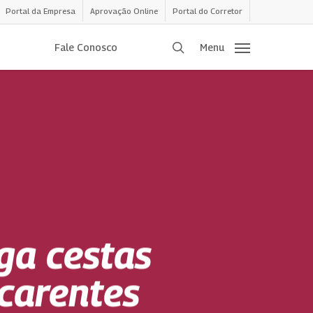
Portal da Empresa
Aprovação Online
Portal do Corretor
procurar
Fale Conosco
Menu
ga cestas
carentes