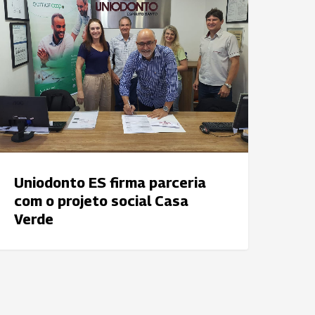
irma
arceria
om
rojeto
ocial
asa
erde
Uniodonto ES firma parceria
com o projeto social Casa
Verde