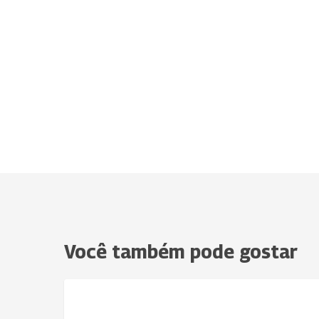
Você também pode gostar
Uniodonto
NOTÍCIAS
está