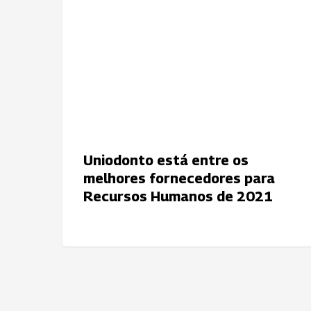
entre
os
melhores
fornecedores
para
Recursos
Humanos
de
2021
Uniodonto está entre os
melhores fornecedores para
Recursos Humanos de 2021