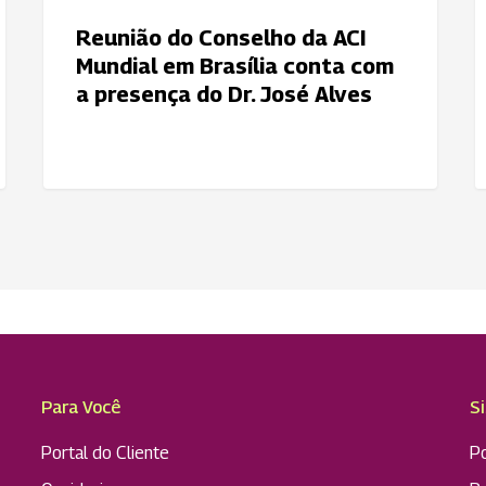
a
d
Reunião do Conselho da ACI
presença
C
Mundial em Brasília conta com
do
a presença do Dr. José Alves
Dr.
José
Alves
Para Você
S
Portal do Cliente
Po