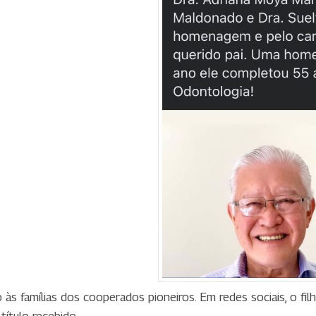
 famílias dos cooperados pioneiros. Em redes sociais, o filho 
ítulo recebido.