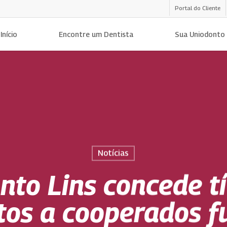
Portal do Cliente
Início
Encontre um Dentista
Sua Uniodonto
Notícias
nto Lins concede tí
tos a cooperados f