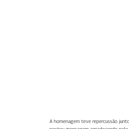
A homenagem teve repercussão junto às
postou mensagem agradecendo pelo t