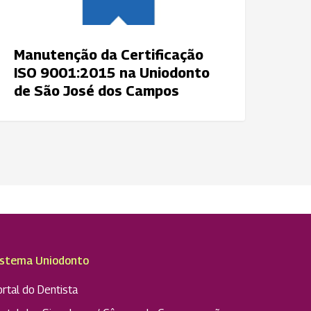
os
ampos
Manutenção da Certificação
ISO 9001:2015 na Uniodonto
de São José dos Campos
istema Uniodonto
rtal do Dentista