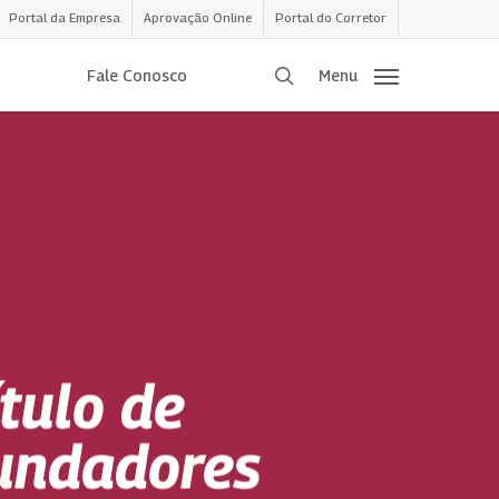
Portal da Empresa
Aprovação Online
Portal do Corretor
procurar
Fale Conosco
Menu
tulo de
undadores