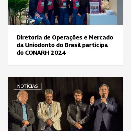
do
Brasil
participa
do
CONARH
Diretoria de Operações e Mercado
2024
da Uniodonto do Brasil participa
do CONARH 2024
Uniodonto
NOTÍCIAS
Sul
Goiano
e
outras
12
cooperativas