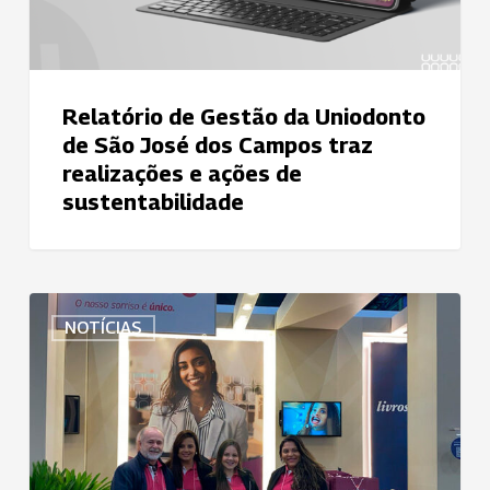
dos
Campos
traz
realizações
Relatório de Gestão da Uniodonto
e
de São José dos Campos traz
ações
realizações e ações de
de
sustentabilidade
sustentabilidade
Diretoria
NOTÍCIAS
de
Operações
e
Mercado
da
Uniodonto