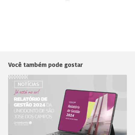
Você também pode gostar
Relatório
NOTÍCIAS
de
Gestão
da
Uniodonto
de
São
José