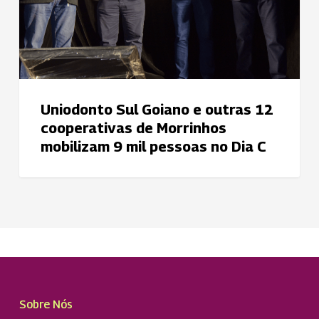
de
Morrinhos
mobilizam
9
mil
pessoas
Uniodonto Sul Goiano e outras 12
no
cooperativas de Morrinhos
Dia
mobilizam 9 mil pessoas no Dia C
C
Sobre Nós