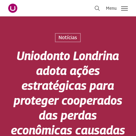
Pular
Menu
para
procurar
o
conteúdo
principal
Notícias
Uniodonto Londrina
adota ações
estratégicas para
proteger cooperados
das perdas
econômicas causadas