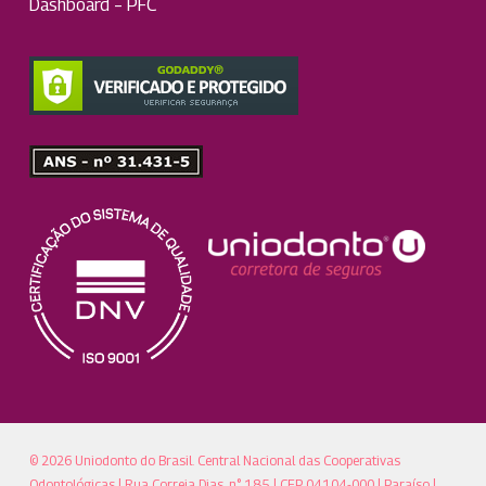
Dashboard – PFC
© 2026 Uniodonto do Brasil. Central Nacional das Cooperativas
Odontológicas | Rua Correia Dias, n° 185 | CEP 04104-000 | Paraíso |