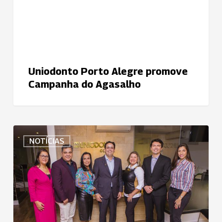
Agasalho
Uniodonto Porto Alegre promove
Campanha do Agasalho
Uniodonto
NOTÍCIAS
Goiânia
elege
novo
Conselho
de
Administração
para