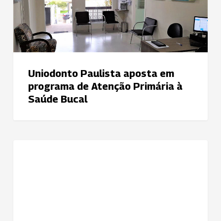
em
programa
de
Atenção
Primária
Uniodonto Paulista aposta em
à
programa de Atenção Primária à
Saúde
Saúde Bucal
Bucal
Uniodonto
NOTÍCIAS
Porto
Alegre
promove
Campanha
do