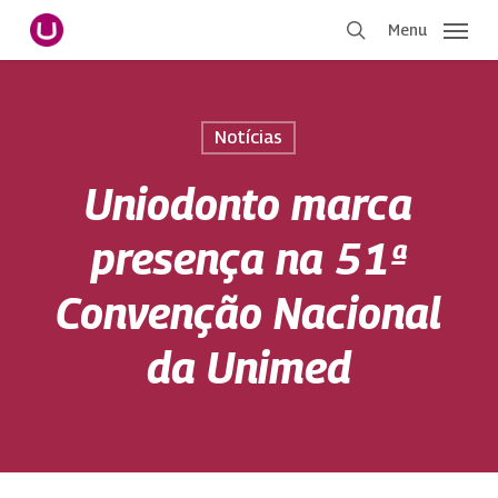
Pular
Menu
para
procurar
o
conteúdo
principal
Notícias
Uniodonto marca
presença na 51ª
Convenção Nacional
da Unimed