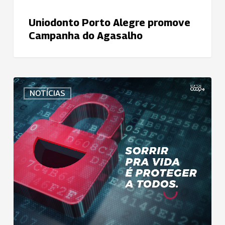
Uniodonto Porto Alegre promove
Campanha do Agasalho
Uniodonto
NOTÍCIAS
Porto
Alegre
desenvolve
campanha
de
conscientização
sobre
a
LGPD