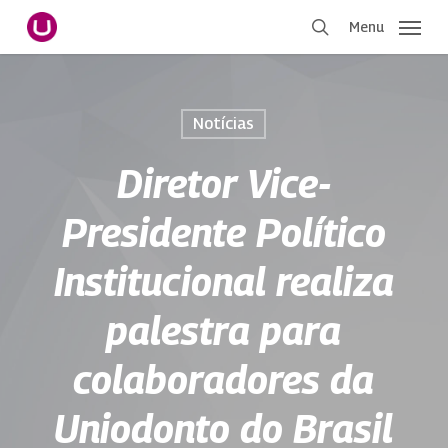
Pular
Menu
para
procurar
o
conteúdo
principal
Notícias
Diretor Vice-
Presidente Político
Institucional realiza
palestra para
colaboradores da
Uniodonto do Brasil