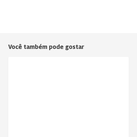
Você também pode gostar
Uniodonto
NOTÍCIAS
Porto
Alegre
promove
Campanha
do
Agasalho