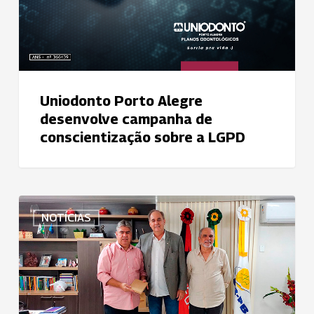
Uniodonto Porto Alegre
desenvolve campanha de
conscientização sobre a LGPD
Vice-
NOTÍCIAS
Presidente
Político
Institucional
da
Uniodonto
do