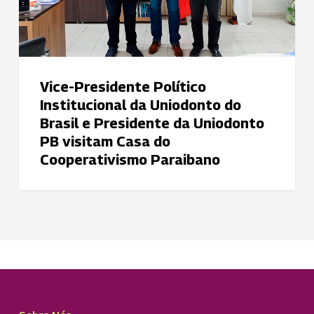
Brasil
e
Presidente
da
Vice-Presidente Político
Uniodonto
Institucional da Uniodonto do
PB
Brasil e Presidente da Uniodonto
visitam
PB visitam Casa do
Casa
Cooperativismo Paraibano
do
Cooperativismo
Paraibano