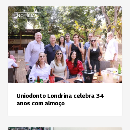
Uniodonto
NOTÍCIAS
Londrina
celebra
34
anos
com
almoço
Uniodonto Londrina celebra 34
anos com almoço