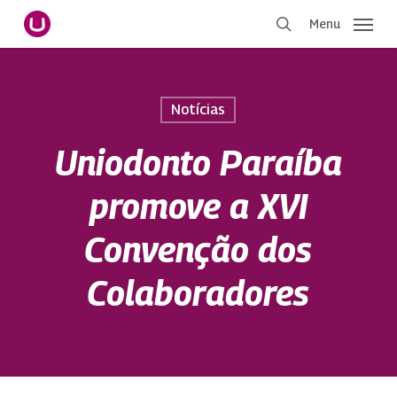
Pular
Menu
para
procurar
o
conteúdo
principal
Notícias
Uniodonto Paraíba
promove a XVI
Convenção dos
Colaboradores