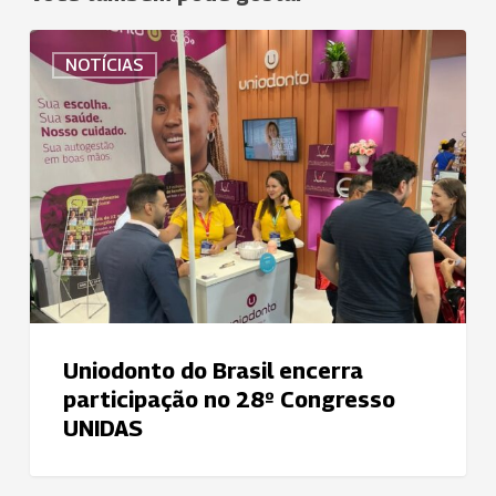
Uniodonto
NOTÍCIAS
do
Brasil
encerra
participação
no
28º
Congresso
UNIDAS
Uniodonto do Brasil encerra
participação no 28º Congresso
UNIDAS