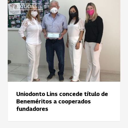
Uniodonto
NOTÍCIAS
Lins
concede
título
de
Beneméritos
a
cooperados
fundadores
Uniodonto Lins concede título de
Beneméritos a cooperados
fundadores