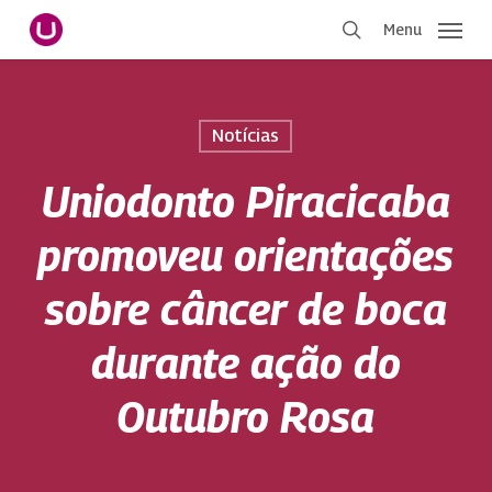
Pular
Menu
para
procurar
o
conteúdo
principal
Notícias
Uniodonto Piracicaba
promoveu orientações
sobre câncer de boca
durante ação do
Outubro Rosa