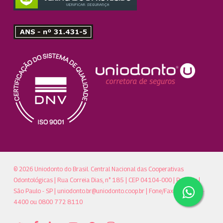
© 2026 Uniodonto do Brasil. Central Nacional das Cooperativas
Odontológicas | Rua Correia Dias, n° 185 | CEP 04104-000 | Paraíso |
São Paulo - SP |
uniodonto.br@uniodonto.coop.br
| Fone/Fax: (11)5904-
4400 ou 0800 772 8110