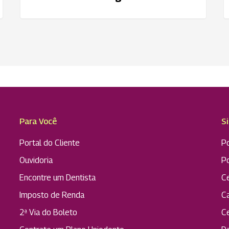
na
região
Para Você
S
Portal do Cliente
Po
Ouvidoria
P
Encontre um Dentista
C
Imposto de Renda
C
2ª Via do Boleto
C