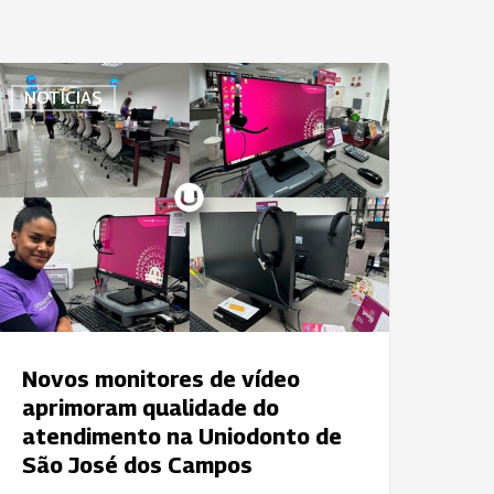
ovos
NOTÍCIAS
onitores
e
ídeo
primoram
ualidade
o
tendimento
a
niodonto
e
Novos monitores de vídeo
ão
aprimoram qualidade do
osé
atendimento na Uniodonto de
os
São José dos Campos
ampos