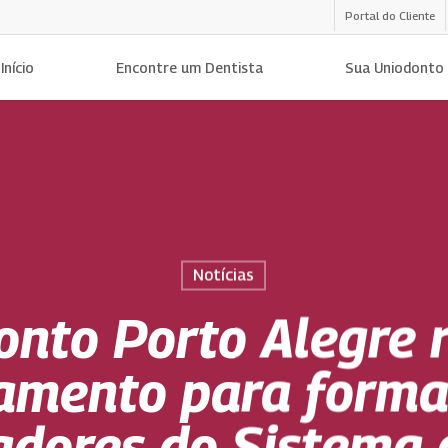
Portal do Cliente
Início
Encontre um Dentista
Sua Uniodonto
Notícias
onto Porto Alegre r
namento para forma
adores do Sistema