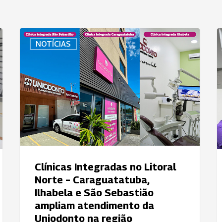
Clínicas
N
NOTÍCIAS
Integradas
m
no
d
Litoral
v
Norte
a
–
q
Caraguatatuba,
d
Ilhabela
a
e
n
São
U
Sebastião
d
Clínicas Integradas no Litoral
ampliam
S
Norte – Caraguatatuba,
atendimento
J
Ilhabela e São Sebastião
da
d
ampliam atendimento da
Uniodonto
C
Uniodonto na região