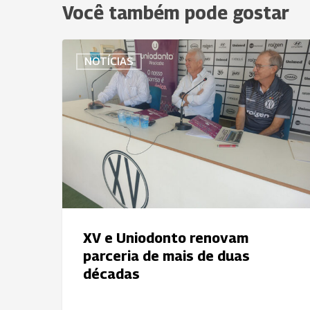
Você também pode gostar
XV
NOTÍCIAS
e
Uniodonto
renovam
parceria
de
mais
de
duas
décadas
XV e Uniodonto renovam
parceria de mais de duas
décadas