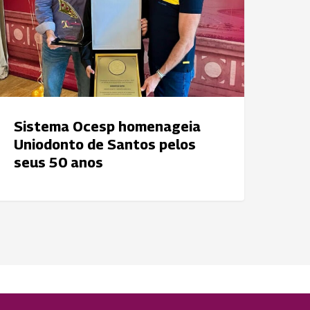
e
antos
elos
eus
0
nos
Sistema Ocesp homenageia
Uniodonto de Santos pelos
seus 50 anos