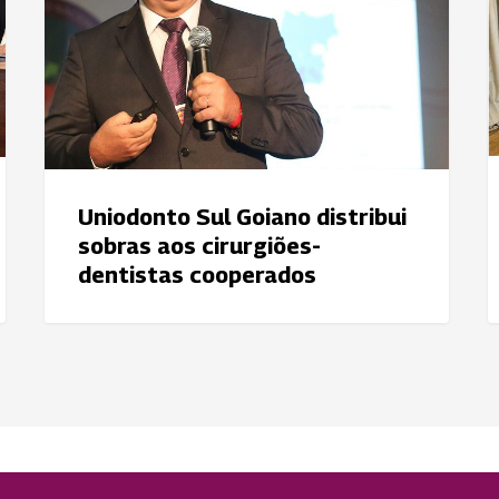
sobras
d
aos
S
cirurgiões-
p
dentistas
s
cooperados
5
a
Uniodonto Sul Goiano distribui
sobras aos cirurgiões-
dentistas cooperados