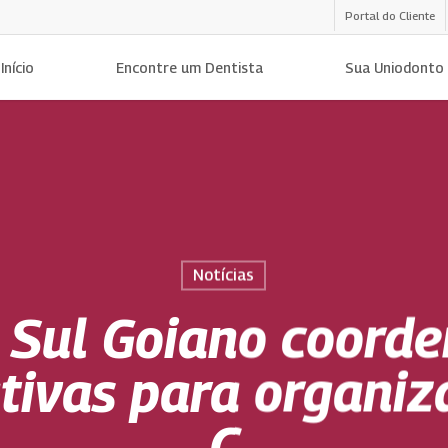
Portal do Cliente
Início
Encontre um Dentista
Sua Uniodonto
Notícias
 Sul Goiano coorde
tivas para organiz
C