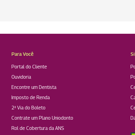
Para Você
S
Portal do Cliente
Po
Ouvidoria
P
Encontre um Dentista
C
Imposto de Renda
C
2ª Via do Boleto
C
Contrate um Plano Uniodonto
D
Rol de Cobertura da ANS