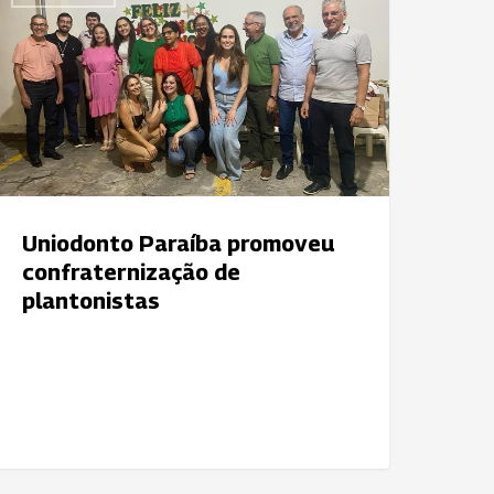
araíba
romoveu
onfraternização
e
lantonistas
Uniodonto Paraíba promoveu
confraternização de
plantonistas