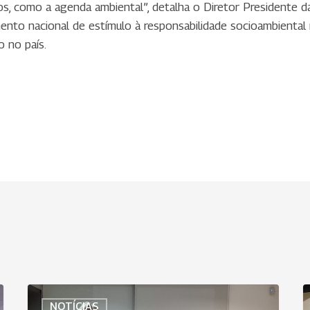
s, como a agenda ambiental”, detalha o Diretor Presidente d
nto nacional de estímulo à responsabilidade socioambiental 
 no país.
Uniodonto
U
NOTÍCIAS