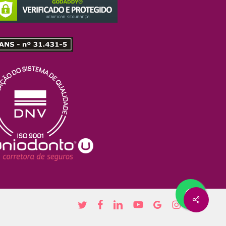
Share
twitter
facebook
linkedin
youtube
google-
instagram
plus