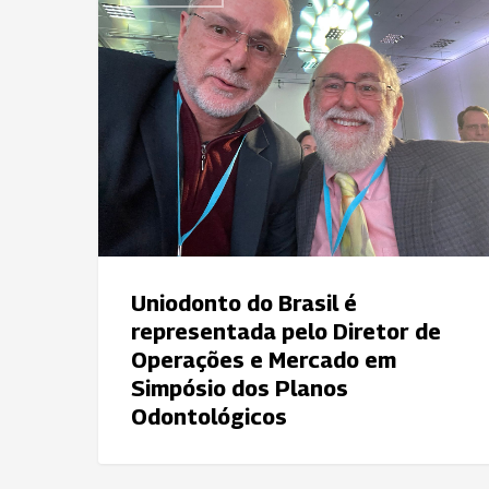
do
Brasil
é
representada
pelo
Diretor
de
Operações
e
Mercado
em
Uniodonto do Brasil é
Simpósio
representada pelo Diretor de
dos
Operações e Mercado em
Planos
Simpósio dos Planos
Odontológicos
Odontológicos