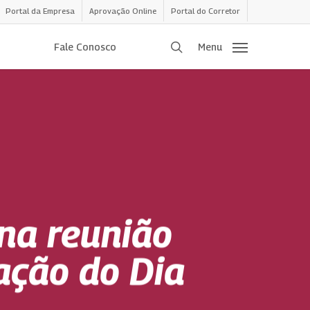
Portal da Empresa
Aprovação Online
Portal do Corretor
procurar
Fale Conosco
Menu
na reunião
ação do Dia