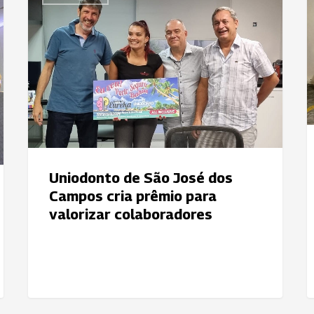
de
P
São
p
José
c
dos
d
Campos
p
cria
prêmio
para
valorizar
colaboradores
Uniodonto de São José dos
Campos cria prêmio para
valorizar colaboradores