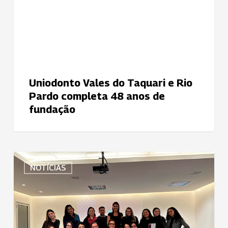
Pardo
completa
48
anos
de
fundação
Uniodonto Vales do Taquari e Rio
Pardo completa 48 anos de
fundação
Treinamento
NOTÍCIAS
esclarece
sobre
vendas
de
atos