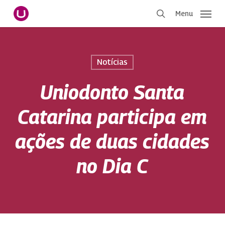
Pular
Menu
para
procurar
o
conteúdo
principal
Notícias
Uniodonto Santa
Catarina participa em
ações de duas cidades
no Dia C