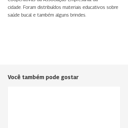
cidade. Foram distribuídos materiais educativos sobre
saúde bucal e também alguns brindes.
Você também pode gostar
Uniodonto
NOTÍCIAS
Vales
do
Taquari
e
Rio