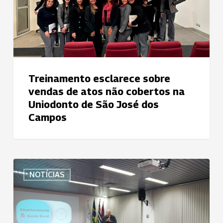
não
cobertos
na
Uniodonto
de
São
Treinamento esclarece sobre
José
vendas de atos não cobertos na
dos
Uniodonto de São José dos
Campos
Campos
Uniodonto
NOTÍCIAS
Campinas
implanta
programa
pioneiro