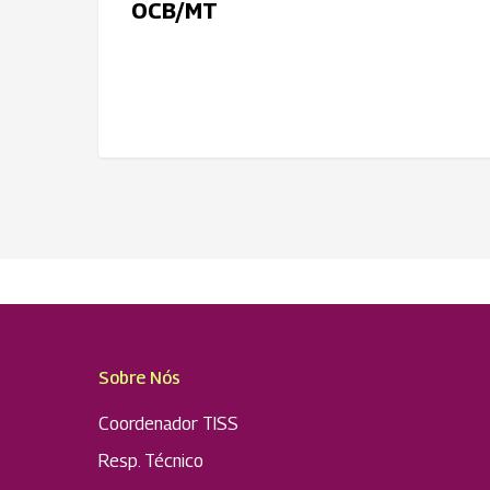
Sistema
OCB/MT
OCB/MT
Sobre Nós
Coordenador TISS
Resp. Técnico