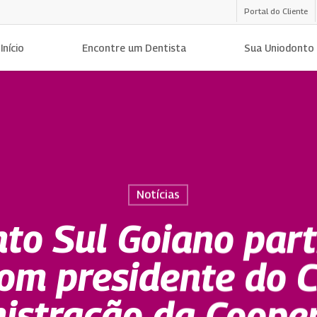
Portal do Cliente
Início
Encontre um Dentista
Sua Uniodonto
Notícias
to Sul Goiano part
om presidente do 
istração da Cooper