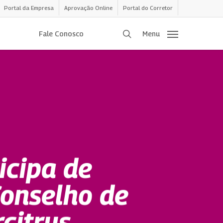
Portal da Empresa
Aprovação Online
Portal do Corretor
procurar
Fale Conosco
Menu
icipa de
Conselho de
citrus