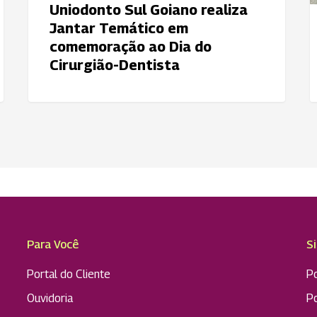
do
C
Uniodonto Sul Goiano realiza
Cirurgião-
Jantar Temático em
Dentista
comemoração ao Dia do
Cirurgião-Dentista
Para Você
S
Portal do Cliente
Po
Ouvidoria
P