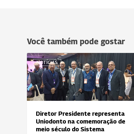
Você também pode gostar
Diretor
NOTÍCIAS
Presidente
representa
Uniodonto
na
comemoração
de
meio
Diretor Presidente representa
século
Uniodonto na comemoração de
do
meio século do Sistema