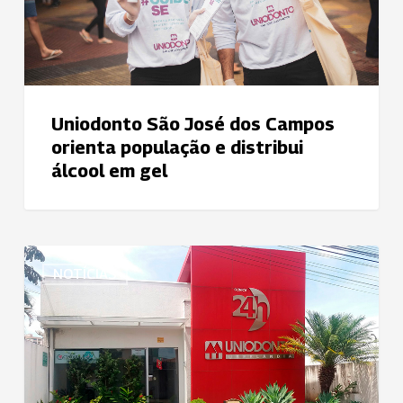
e
distribui
álcool
em
gel
Uniodonto São José dos Campos
orienta população e distribui
álcool em gel
Clínica
NOTÍCIAS
24h
da
Uniodonto
Uberlândia
realizou
teste