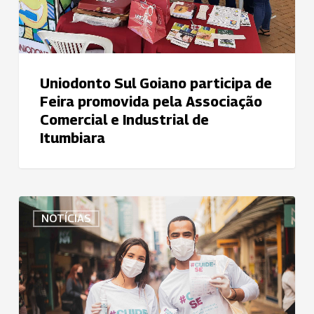
Associação
Comercial
e
Industrial
de
Uniodonto Sul Goiano participa de
Itumbiara
Feira promovida pela Associação
Comercial e Industrial de
Itumbiara
Uniodonto
NOTÍCIAS
São
José
dos
Campos
orienta
população