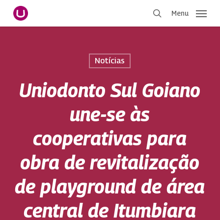
Pular
Menu
para
procurar
o
conteúdo
principal
Notícias
Uniodonto Sul Goiano
une-se às
cooperativas para
obra de revitalização
de playground de área
central de Itumbiara