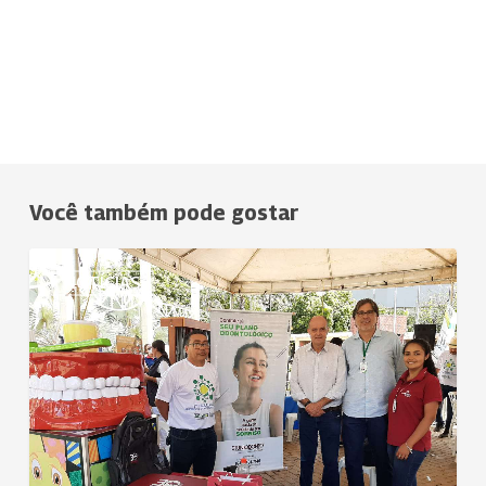
Você também pode gostar
Uniodonto
NOTÍCIAS
Sul
Goiano
participa
de
Feira
promovida
pela