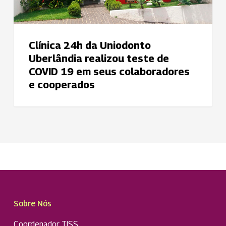
de
COVID
19
Clínica 24h da Uniodonto
em
Uberlândia realizou teste de
seus
COVID 19 em seus colaboradores
colaboradores
e cooperados
e
cooperados
Sobre Nós
Coordenador TISS