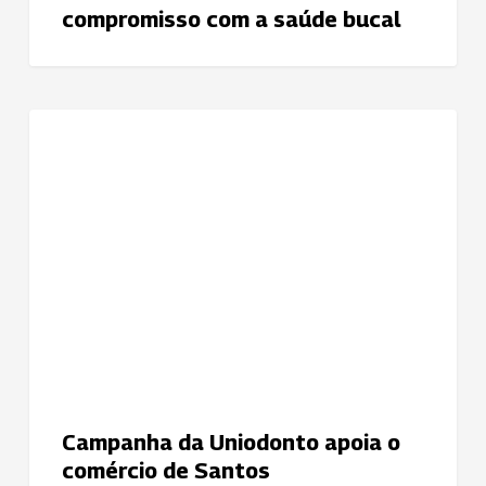
compromisso com a saúde bucal
Campanha
NOTÍCIAS
da
Uniodonto
apoia
o
comércio
de
Santos
Campanha da Uniodonto apoia o
comércio de Santos