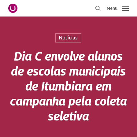
Pular
Menu
para
procurar
o
conteúdo
principal
Notícias
Dia C envolve alunos
de escolas municipais
de Itumbiara em
campanha pela coleta
seletiva