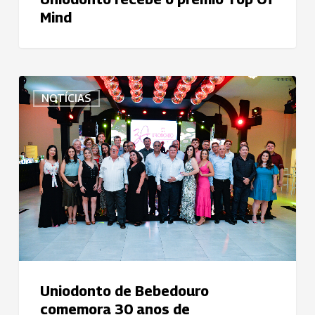
Mind
Uniodonto
NOTÍCIAS
de
Bebedouro
comemora
30
anos
de
compromisso
com
a
saúde
bucal
Uniodonto de Bebedouro
comemora 30 anos de