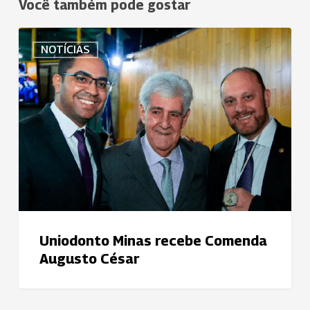
Você também pode gostar
Uniodonto
NOTÍCIAS
Minas
recebe
Comenda
Augusto
César
Uniodonto Minas recebe Comenda
Augusto César