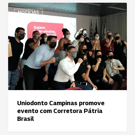
Uniodonto
NOTÍCIAS
Campinas
promove
evento
com
Corretora
Pátria
Brasil
Uniodonto Campinas promove
evento com Corretora Pátria
Brasil