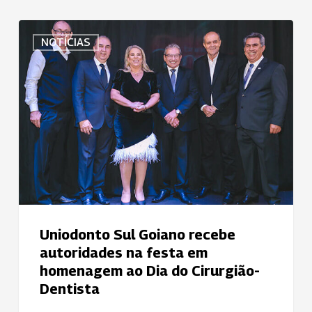
Uniodonto
NOTÍCIAS
Sul
Goiano
recebe
autoridades
na
festa
em
homenagem
ao
Dia
do
Uniodonto Sul Goiano recebe
Cirurgião-
autoridades na festa em
Dentista
homenagem ao Dia do Cirurgião-
Dentista