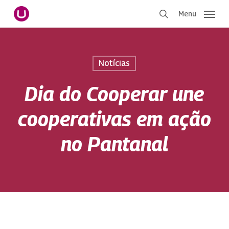
Pular
Menu
para
procurar
o
conteúdo
principal
Notícias
Dia do Cooperar une
cooperativas em ação
no Pantanal