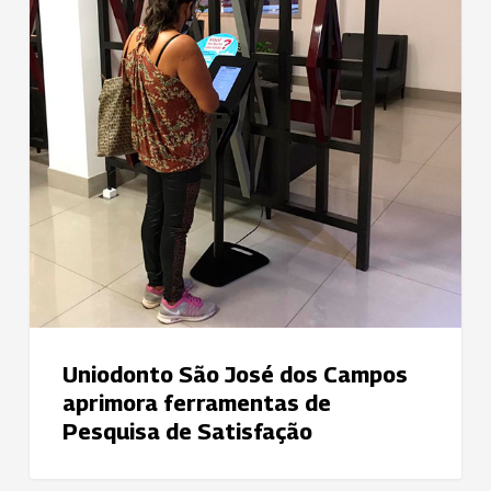
aprimora
ferramentas
de
Pesquisa
de
Satisfação
Uniodonto São José dos Campos
aprimora ferramentas de
Pesquisa de Satisfação