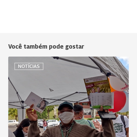
Você também pode gostar
Uniodonto
NOTÍCIAS
do
Brasil
realiza
ação
em
conjunto
com
Federação
SC