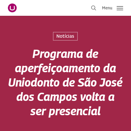
Pular
Menu
para
procurar
o
conteúdo
principal
Notícias
Programa de
aperfeiçoamento da
Uniodonto de São José
dos Campos volta a
ser presencial