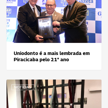
mais
lembrada
em
Piracicaba
pelo
21°
ano
Uniodonto é a mais lembrada em
Piracicaba pelo 21° ano
Uniodonto
NOTÍCIAS
São
José
dos
Campos