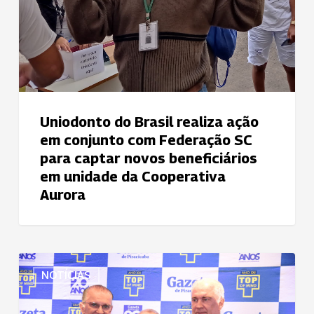
para
captar
novos
beneficiários
em
unidade
da
Uniodonto do Brasil realiza ação
Cooperativa
em conjunto com Federação SC
Aurora
para captar novos beneficiários
em unidade da Cooperativa
Aurora
Uniodonto
NOTÍCIAS
é
a