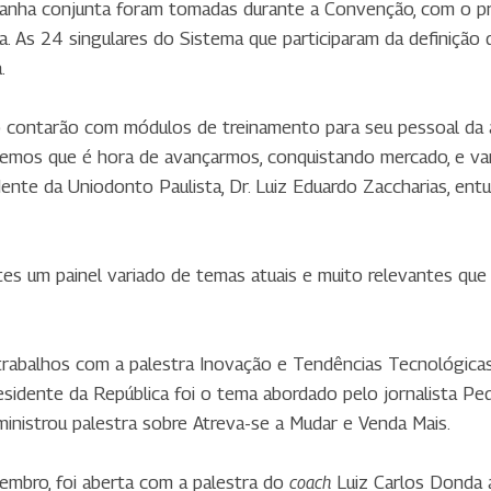
anha conjunta foram tomadas durante a Convenção, com o pro
. As 24 singulares do Sistema que participaram da definição
.
to contarão com módulos de treinamento para seu pessoal da 
emos que é hora de avançarmos, conquistando mercado, e va
dente da Uniodonto Paulista, Dr. Luiz Eduardo Zaccharias, en
es um painel variado de temas atuais e muito relevantes que 
 trabalhos com a palestra Inovação e Tendências Tecnológicas
dente da República foi o tema abordado pelo jornalista Ped
inistrou palestra sobre Atreva-se a Mudar e Venda Mais.
mbro, foi aberta com a palestra do
Luiz Carlos Donda 
coach