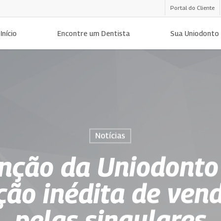
Portal do Cliente
Início
Encontre um Dentista
Sua Uniodonto
Notícias
nção da Uniodonto
ção inédita de ven
pelas singulares