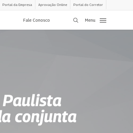
Portal da Empresa
Aprovação Online
Portal do Corretor
procurar
Fale Conosco
Menu
 Paulista
da conjunta