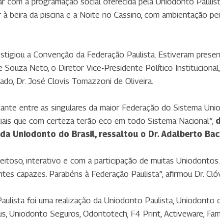
r com a programação social oferecida pela Uniodonto Paulis
r à beira da piscina e a Noite no Cassino, com ambientação per
restigiou a Convenção da Federação Paulista. Estiveram prese
 Souza Neto, o Diretor Vice-Presidente Político Institucional,
do, Dr. José Clovis Tomazzoni de Oliveira.
ante entre as singulares da maior Federação do Sistema Unio
iais que com certeza terão eco em todo Sistema Nacional”,
d
 da Uniodonto do Brasil, ressaltou o Dr. Adalberto Bac
itoso, interativo e com a participação de muitas Uniodonto
tes capazes. Parabéns à Federação Paulista”, afirmou Dr. Cló
ulista foi uma realização da Uniodonto Paulista, Uniodonto 
is, Uniodonto Seguros, Odontotech, F4 Print, Activeware, Fam