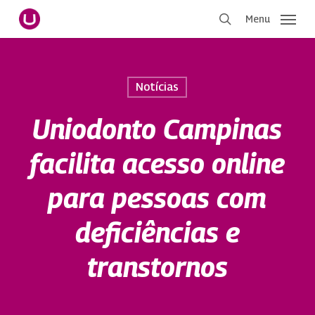
Pular
Menu
para
procurar
o
conteúdo
principal
Notícias
Uniodonto Campinas
facilita acesso online
para pessoas com
deficiências e
transtornos