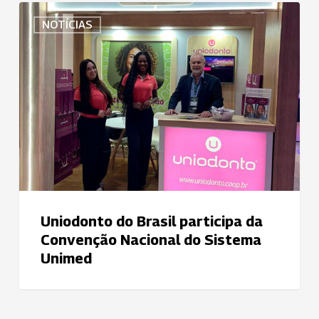
Uniodonto
NOTÍCIAS
do
Brasil
participa
da
Convenção
Nacional
do
Sistema
Unimed
Uniodonto do Brasil participa da
Convenção Nacional do Sistema
Unimed