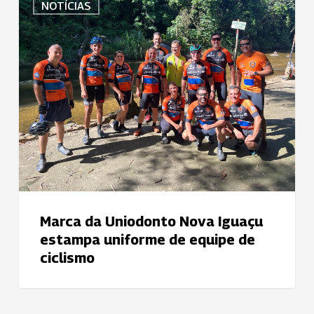
NOTÍCIAS
da
Uniodonto
Nova
Iguaçu
estampa
uniforme
de
equipe
de
ciclismo
Marca da Uniodonto Nova Iguaçu
estampa uniforme de equipe de
ciclismo