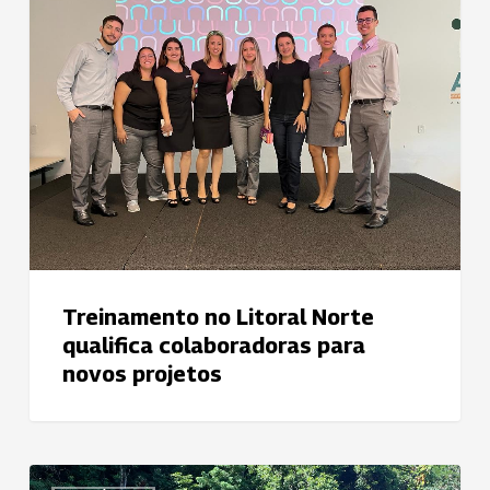
Litoral
Norte
qualifica
colaboradoras
para
novos
projetos
Treinamento no Litoral Norte
qualifica colaboradoras para
novos projetos
Marca